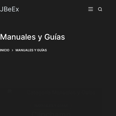
Saltar
JBeEx
al
contenido
Manuales y Guías
INICIO
MANUALES Y GUÍAS
MANUALES Y GUÍAS
Clipchamp