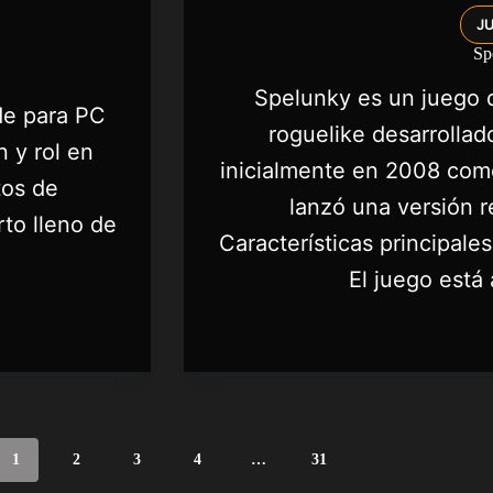
J
Sp
Spelunky es un juego 
ide para PC
roguelike desarrolla
 y rol en
inicialmente en 2008 como
tos de
lanzó una versión 
to lleno de
Características principal
El juego est
1
2
3
4
…
31