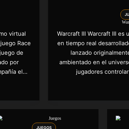
J
Warc
mo virtual
Warcraft III Warcraft III es
 juego Race
en tiempo real desarrollad
ojuego de
lanzado originalment
ado por
ambientado en el univers
mpañía el…
jugadores controla
JUEGOS