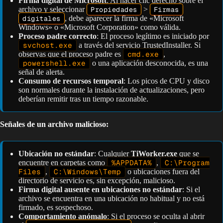
Firma digital de Microsoft
: Al hacer clic derecho sobre el
archivo y seleccionar
Propiedades
>
Firmas
digitales
, debe aparecer la firma de «Microsoft
Windows» o «Microsoft Corporation» como válida.
Proceso padre correcto
: El proceso legítimo es iniciado por
svchost.exe
a través del servicio TrustedInstaller. Si
observas que el proceso padre es
cmd.exe
,
powershell.exe
o una aplicación desconocida, es una
señal de alerta.
Consumo de recursos temporal
: Los picos de CPU y disco
son normales durante la instalación de actualizaciones, pero
deberían remitir tras un tiempo razonable.
Señales de un archivo malicioso:
Ubicación no estándar
: Cualquier
TiWorker.exe
que se
encuentre en carpetas como
%APPDATA%
,
C:\Program
Files
,
C:\Windows\Temp
o ubicaciones fuera del
directorio de servicio es, sin excepción, malicioso.
Firma digital ausente en ubicaciones no estándar
: Si el
archivo se encuentra en una ubicación no habitual y no está
firmado, es sospechoso.
Comportamiento anómalo
: Si el proceso se oculta al abrir