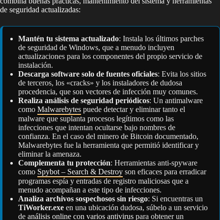
combina buenas prácticas, mantenimiento del sistema y herramientas
de seguridad actualizadas:
Mantén tu sistema actualizado
: Instala los últimos parches
de seguridad de Windows, que a menudo incluyen
actualizaciones para los componentes del propio servicio de
instalación.
Descarga software solo de fuentes oficiales
: Evita los sitios
de terceros, los «cracks» y los instaladores de dudosa
procedencia, que son vectores de infección muy comunes.
Realiza análisis de seguridad periódicos
: Un antimalware
como
Malwarebytes
puede detectar y eliminar tanto el
malware que suplanta procesos legítimos como las
infecciones que intentan ocultarse bajo nombres de
confianza. En el caso del minero de Bitcoin documentado,
Malwarebytes fue la herramienta que permitió identificar y
eliminar la amenaza.
Complementa tu protección
: Herramientas anti-spyware
como
Spybot – Search & Destroy
son eficaces para erradicar
programas espía y entradas de registro maliciosas que a
menudo acompañan a este tipo de infecciones.
Analiza archivos sospechosos sin riesgo
: Si encuentras un
TiWorker.exe
en una ubicación dudosa, súbelo a un servicio
de
análisis online con varios antivirus
para obtener un