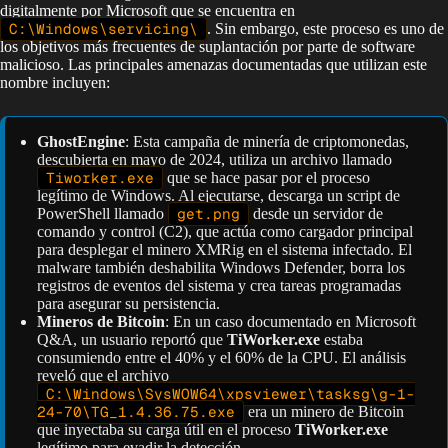
digitalmente por Microsoft que se encuentra en
C:\Windows\servicing\
. Sin embargo, este proceso es uno de
los objetivos más frecuentes de suplantación por parte de software
malicioso. Las principales amenazas documentadas que utilizan este
nombre incluyen:
GhostEngine
: Esta campaña de minería de criptomonedas,
descubierta en mayo de 2024, utiliza un archivo llamado
Tiworker.exe
que se hace pasar por el proceso
legítimo de Windows. Al ejecutarse, descarga un script de
PowerShell llamado
get.png
desde un servidor de
comando y control (C2), que actúa como cargador principal
para desplegar el minero XMRig en el sistema infectado. El
malware también deshabilita Windows Defender, borra los
registros de eventos del sistema y crea tareas programadas
para asegurar su persistencia.
Mineros de Bitcoin
: En un caso documentado en Microsoft
Q&A, un usuario reportó que
TiWorker.exe
estaba
consumiendo entre el 40% y el 60% de la CPU. El análisis
reveló que el archivo
C:\Windows\SysWOW64\xpsviewer\tasksg\g-1-
24-70\TG_1.4.36.75.exe
era un minero de Bitcoin
que inyectaba su carga útil en el proceso
TiWorker.exe
legítimo para evadir la detección.