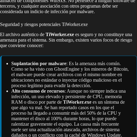
almacén de componentes WinSxS. No pertenece a ningún software de
terceros, y cualquier asociación con otros programas debe ser
considerada un indicio de infección por malware.
Seguridad y riesgos potenciales TiWorker.exe
El archivo auténtico de
TiWorker.exe
es seguro y no constituye una
amenaza para el sistema. Sin embargo, existen varios focos de riesgo
que conviene conocer:
Suplantación por malware
: Es la amenaza más común.
Como se ha visto con GhostEngine y los mineros de Bitcoin,
el malware puede crear archivos con el mismo nombre en
ubicaciones no estándar o inyectar código malicioso en el
proceso legítimo para evadir la detección.
Alto consumo de recursos
: Aunque no siempre indica una
infección, un uso elevado y persistente de CPU, memoria
RAM o disco por parte de
TiWorker.exe
es un síntoma de
que algo va mal. Se han reportado casos en los que el
proceso ha llegado a consumir más del 50% de la CPU y
mantener el disco al 100% durante horas, lo que puede
ralentizar gravemente el equipo. La causa más frecuente
suele ser una actualización atascada, archivos de sistema
dañados o un conflicto con la caché de Windows Update.