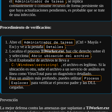
el
Administrador de tareas
, se replica
constantemente o consume recursos de forma persistente sin
que haya actualizaciones pendientes, es probable que se trate
de una infección.
Procedimiento de verificación:
Abre el
Administrador de tareas
(Ctrl + Mayús +
Esc) y ve a la pestaña
Detalles
.
Localiza el proceso
TiWorker.exe
, haz clic derecho sobre él
y selecciona
Abrir ubicación del archivo
.
Si el Explorador de archivos te lleva a
C:\Windows\servicing\
, el archivo es legítimo. Si la
ubicación es otra, sube el archivo a un servicio de análisis en
línea como VirusTotal para un diagnóstico detallado.
Para un análisis más profundo, puedes utilizar
Process
Explorer
para verificar el proceso padre y las DLL
cargadas.
Prevención
La mejor defensa contra las amenazas que suplantan a
TiWorker.exe