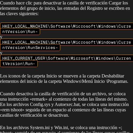
Cuando hace clic para desactivar la casilla de verificación Cargar los
elementos del grupo de inicio, las entradas del Registro se escriben en
las claves siguientes:
HKEY_LOCAL_MACHINE\Software\Microsoft\Windows\Curre
ntVersion\Run-
y
HKEY_LOCAL_MACHINE\Software\Microsoft\Windows\Curre
ntVersion\RunServices
-
y
HKEY_CURRENT_USER\Software\Microsoft\Windows\Curren
tVersion\Run
-
Los iconos de la carpeta Inicio se mueven a la carpeta Deshabilitar
elementos del inicio de la carpeta Windows\Menú Inicio \Programas.
Cuando desactiva la casilla de verificación de un archivo, se coloca
una instrucción «remark» al comienzo de todas las líneas del mismo.
En los archivos Config.sys y Autoexec.bat, se coloca una instrucción
«rem tshoot» seguida de un espacio al comienzo de las líneas cuyas
casillas de verificación se desactivan.
En los archivos System.ini y Win.ini, se coloca una instrucción «;
tshoot» seguida de un espacio al comienzo de las líneas cuyas casillas