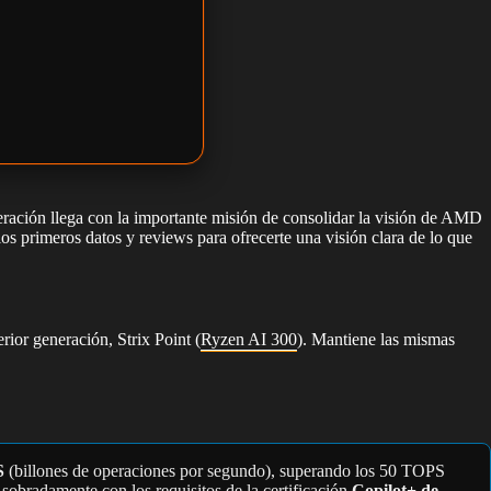
eración llega con la importante misión de consolidar la visión de AMD
os primeros datos y reviews para ofrecerte una visión clara de lo que
ior generación, Strix Point (
Ryzen AI 300
). Mantiene las mismas
S
(billones de operaciones por segundo), superando los 50 TOPS
obradamente con los requisitos de la certificación
Copilot+ de