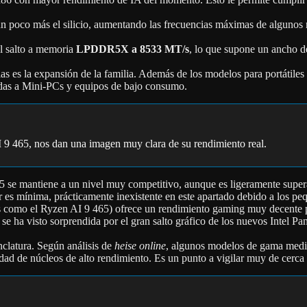
poco más el silicio, aumentando las frecuencias máximas de algunos
l salto a memoria
LPDDR5X a 8533 MT/s
, lo que supone un ancho d
as es la expansión de la familia. Además de los modelos para portátil
das a Mini-PCs y equipos de bajo consumo.
 9 465, nos dan una imagen muy clara de su rendimiento real.
 se mantiene a un nivel muy competitivo, aunque es ligeramente superad
r es mínima, prácticamente inexistente en este apartado debido a los p
o el Ryzen AI 9 465) ofrece un rendimiento gaming muy decente para 
 ha visto sorprendida por el gran salto gráfico de los nuevos Intel P
clatura. Según análisis de
heise online
, algunos modelos de gama media
tidad de núcleos de alto rendimiento. Es un punto a vigilar muy de cerca