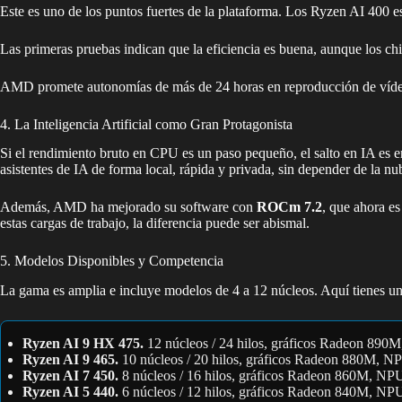
Este es uno de los puntos fuertes de la plataforma. Los Ryzen AI 400 es
Las primeras pruebas indican que la eficiencia es buena, aunque los ch
AMD promete autonomías de más de 24 horas en reproducción de vídeo, l
4. La Inteligencia Artificial como Gran Protagonista
Si el rendimiento bruto en CPU es un paso pequeño, el salto en IA es
asistentes de IA de forma local, rápida y privada, sin depender de la nu
Además, AMD ha mejorado su software con
ROCm 7.2
, que ahora es
estas cargas de trabajo, la diferencia puede ser abismal.
5. Modelos Disponibles y Competencia
La gama es amplia e incluye modelos de 4 a 12 núcleos. Aquí tienes u
Ryzen AI 9 HX 475.
12 núcleos / 24 hilos, gráficos Radeon 890M
Ryzen AI 9 465.
10 núcleos / 20 hilos, gráficos Radeon 880M, N
Ryzen AI 7 450.
8 núcleos / 16 hilos, gráficos Radeon 860M, NPU
Ryzen AI 5 440.
6 núcleos / 12 hilos, gráficos Radeon 840M, NP