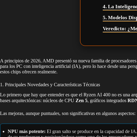
4. La Inteligen
5. Modelos Dis
Veredicto: ¿Me
A principios de 2026, AMD presentó su nueva familia de procesadore
para los PC con inteligencia artificial (IA), pero lo hace desde una pe
estos chips ofrecen realmente.
1. Principales Novedades y Características Técnicas
Lo primero que hay que entender es que el Ryzen AI 400 no es una arqui
bases arquitectónicas: núcleos de CPU
Zen 5
, gráficos integrados
RDN
Las mejoras, aunque puntuales, son significativas en algunos aspectos:
NPU más potente:
El gran salto se produce en la capacidad de I
de su predecesor y posicionándose como uno de los procesadores x