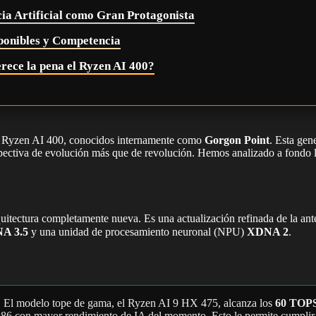
cia Artificial como Gran Protagonista
ponibles y Competencia
rece la pena el Ryzen AI 400?
s Ryzen AI 400, conocidos internamente como
Gorgon Point
. Esta gen
rspectiva de evolución más que de revolución. Hemos analizado a fondo l
tectura completamente nueva. Es una actualización refinada de la anter
A 3.5
y una unidad de procesamiento neuronal (NPU)
XDNA 2
.
A. El modelo tope de gama, el Ryzen AI 9 HX 475, alcanza los
60 TOP
86 con mayor rendimiento de IA del momento. Esto le permite cumplir s