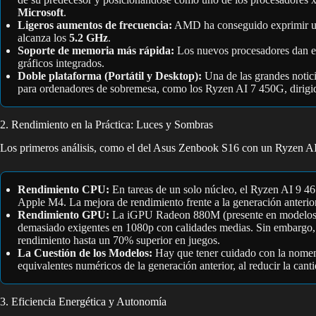
Microsoft
.
Ligeros aumentos de frecuencia:
AMD ha conseguido exprimir un 
alcanza los
5.2 GHz
.
Soporte de memoria más rápida:
Los nuevos procesadores dan e
gráficos integrados.
Doble plataforma (Portátil y Desktop):
Una de las grandes notici
para ordenadores de sobremesa, como los Ryzen AI 7 450G, dirigi
2. Rendimiento en la Práctica: Luces y Sombras
Los primeros análisis, como el del Asus Zenbook S16 con un Ryzen AI
Rendimiento CPU:
En tareas de un solo núcleo, el Ryzen AI 9 465
Apple M4. La mejora de rendimiento frente a la generación anterio
Rendimiento GPU:
La iGPU Radeon 880M (presente en modelos com
demasiado exigentes en 1080p con calidades medias. Sin embargo, se
rendimiento hasta un 70% superior en juegos.
La Cuestión de los Modelos:
Hay que tener cuidado con la nomen
equivalentes numéricos de la generación anterior, al reducir la can
3. Eficiencia Energética y Autonomía