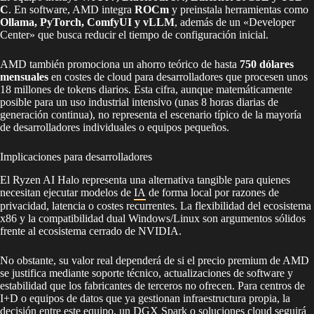
C
. En software, AMD integra
ROCm
y preinstala herramientas como
Ollama, PyTorch, ComfyUI y vLLM
, además de un «Developer
Center» que busca reducir el tiempo de configuración inicial.
AMD también promociona un ahorro teórico de hasta
750 dólares
mensuales
en costes de cloud para desarrolladores que procesen unos
18 millones de tokens diarios. Esta cifra, aunque matemáticamente
posible para un uso industrial intensivo (unas 8 horas diarias de
generación continua), no representa el escenario típico de la mayoría
de desarrolladores individuales o equipos pequeños.
Implicaciones para desarrolladores
El Ryzen AI Halo representa una alternativa tangible para quienes
necesitan ejecutar modelos de
IA
de forma local por razones de
privacidad, latencia o costes recurrentes. La flexibilidad del ecosistema
x86 y la compatibilidad dual Windows/Linux son argumentos sólidos
frente al ecosistema cerrado de NVIDIA.
No obstante, su valor real dependerá de si el precio premium de AMD
se justifica mediante soporte técnico, actualizaciones de software y
estabilidad que los fabricantes de terceros no ofrecen. Para centros de
I+D o equipos de datos que ya gestionan infraestructura propia, la
decisión entre este equipo, un DGX Spark o soluciones cloud seguirá