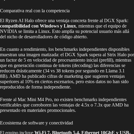
Comparativa real con la competencia
El Ryzen AI Halo ofrece una ventaja concreta frente al DGX Spark:
compatibilidad con Windows y Linux
, mientras que el equipo de
NVIDIA se limita a Linux. Esto amplía su potencial usuario más allá
del nicho de desarrolladores de código abierto.
En cuanto a rendimiento, los benchmarks independientes disponibles
muestran una imagen matizada: el DGX Spark supera al Strix Halo por
un factor de 5 en velocidad de procesamiento inicial (prefill), mientras
que en generación continua de tokens (decoding) las diferencias se
reducen drásticamente (34 vs 38 tokens por segundo en Llama 3.1
8B). AMD ha publicado cifras de marketing que sugieren ventajas
superiores al 10% en ciertos escenarios, pero estos datos no han sido
reproducidos de forma independiente.
Frente al Mac Mini M4 Pro, no existen benchmarks independientes
verificables que corroboren las ventajas de 4.5x o 7.3x que AMD ha
presentado en materiales promocionales.
Ecosistema de software y conectividad
El equipo incluye
Wi-Fi 7, Bluetooth 5.4, Ethernet 10GbE y USB-