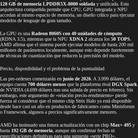
128 GB de memoria LPDDR5X-8000 soldada
y unificada. Esta
arquitectura compartida permite que CPU, GPU integrada y NPU
accedan al mismo espacio de memoria, un diseño crítico para ejecutar
modelos de lenguaje de gran tamaño.
La GPU es una
Radeon 8060S con 40 unidades de cómputo
(RDNA 3.5), mientras que la NPU
XDNA 2
alcanza los
50 TOPS
.
AMD afirma que el sistema puede ejecutar modelos de hasta 200 mil
millones de parámetros localmente, aunque esto depende fuertemente
de técnicas de cuantización que reducen la precisión del modelo.
Precio, disponibilidad y el problema de la puntualidad
Las pre-ordenes comenzarán en
junio de 2026
. A 3.999 dólares, el
equipo cuesta
700 dólares menos
que la plataforma rival
DGX Spark
de NVIDIA (4.699 dólares tras una subida de precio en febrero). Sin
embargo, este argumento de «relación precio-rendimiento» pierde
fuerza al considerar que el mismo chip Strix Halo ya está disponible
desde hace casi un año en productos de fabricantes como Minisforum
o Framework, algunos a precios significativamente menores.
AMD ha insinuado una futura actualización con un chip
Max+ 495
y
hasta
192 GB de memoria
, aunque sin confirmar fechas ni
especificaciones definitivas para una supuesta «serie PRO».