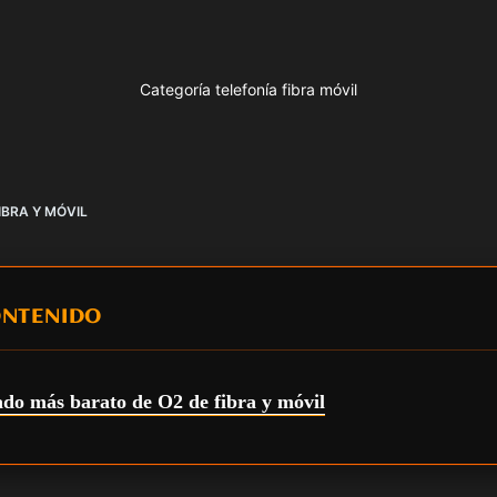
Categoría telefonía fibra móvil
BRA Y MÓVIL
ONTENIDO
ado más barato de O2 de fibra y móvil