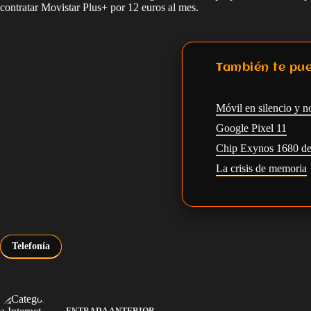
contratar Movistar Plus+ por 12 euros al mes.
También te pue
Móvil en silencio y n
Google Pixel 11
Chip Exynos 1680 d
La crisis de memoria
Telefonía
ENTRADA
ANTERIOR