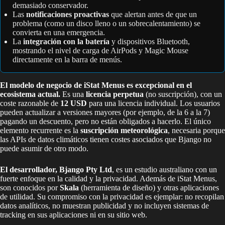
demasiado conservador.
Las
notificaciones proactivas
que alertan antes de que un
problema (como un disco lleno o un sobrecalentamiento) se
convierta en una emergencia.
La
integración con la batería
y dispositivos Bluetooth,
mostrando el nivel de carga de AirPods y Magic Mouse
directamente en la barra de menús.
El modelo de negocio de iStat Menus es excepcional en el
ecosistema actual.
Es una
licencia perpetua
(no suscripción), con un
coste razonable de
12 USD
para una licencia individual. Los usuarios
pueden actualizar a versiones mayores (por ejemplo, de la 6 a la 7)
pagando un descuento, pero no están obligados a hacerlo. El único
elemento recurrente es la
suscripción meteorológica
, necesaria porque
las APIs de datos climáticos tienen costes asociados que Bjango no
puede asumir de otro modo.
El desarrollador, Bjango Pty Ltd
, es un estudio australiano con un
fuerte enfoque en la calidad y la privacidad. Además de iStat Menus,
son conocidos por
Skala
(herramienta de diseño) y otras aplicaciones
de utilidad. Su compromiso con la privacidad es ejemplar: no recopilan
datos analíticos, no muestran publicidad y no incluyen sistemas de
tracking en sus aplicaciones ni en su sitio web.