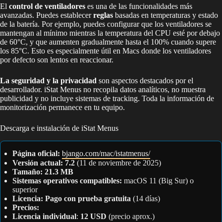
El
control de ventiladores
es una de las funcionalidades más
avanzadas. Puedes establecer
reglas
basadas en temperaturas y estado
de la batería. Por ejemplo, puedes configurar que los ventiladores se
mantengan al mínimo mientras la temperatura del CPU esté por debajo
de 60°C, y que aumenten gradualmente hasta el 100% cuando supere
los 85°C. Esto es especialmente útil en Macs donde los ventiladores
por defecto son lentos en reaccionar.
La seguridad y la privacidad
son aspectos destacados por el
desarrollador. iStat Menus no recopila datos analíticos, no muestra
publicidad y no incluye sistemas de tracking. Toda la información de
monitorización permanece en tu equipo.
Descarga e instalación de iStat Menus
Página oficial:
bjango.com/mac/istatmenus/
Versión actual:
7.2
(11 de noviembre de 2025)
Tamaño:
21.3 MB
Sistemas operativos compatibles:
macOS 11 (Big Sur) o
superior
Licencia:
Pago con prueba gratuita
(14 días)
Precios:
Licencia individual
:
12 USD
(precio aprox.)