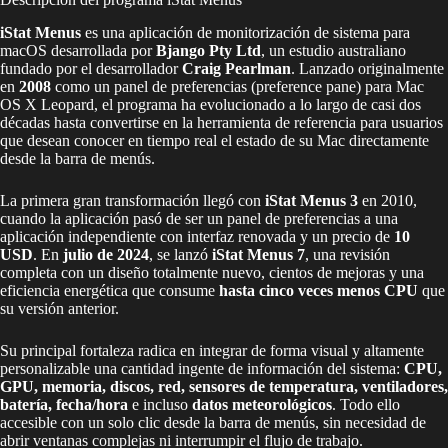
iStat Menus
es una aplicación de monitorización de sistema para
macOS desarrollada por
Bjango Pty Ltd
, un estudio australiano
fundado por el desarrollador
Craig Pearlman
. Lanzado originalmente
en
2008
como un panel de preferencias (preference pane) para Mac
OS X Leopard, el programa ha evolucionado a lo largo de casi dos
décadas hasta convertirse en la herramienta de referencia para usuarios
que desean conocer en tiempo real el estado de su Mac directamente
desde la barra de menús.
La primera gran transformación llegó con
iStat Menus 3
en 2010,
cuando la aplicación pasó de ser un panel de preferencias a una
aplicación independiente con interfaz renovada y un precio de
10
USD
. En
julio de 2024
, se lanzó
iStat Menus 7
, una revisión
completa con un diseño totalmente nuevo, cientos de mejoras y una
eficiencia energética que consume
hasta cinco veces menos CPU
que
su versión anterior.
Su principal fortaleza radica en integrar de forma visual y altamente
personalizable una cantidad ingente de información del sistema:
CPU,
GPU, memoria, discos, red, sensores de temperatura, ventiladores,
batería, fecha/hora
e incluso
datos meteorológicos
. Todo ello
accesible con un solo clic desde la barra de menús, sin necesidad de
abrir ventanas complejas ni interrumpir el flujo de trabajo.