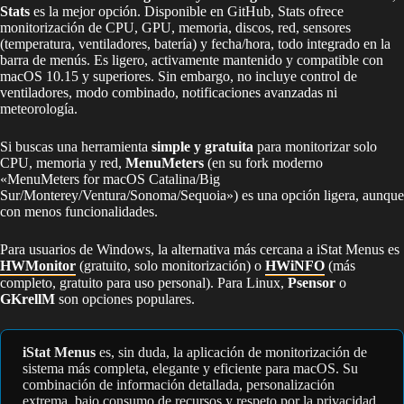
Stats
es la mejor opción. Disponible en GitHub, Stats ofrece
monitorización de CPU, GPU, memoria, discos, red, sensores
(temperatura, ventiladores, batería) y fecha/hora, todo integrado en la
barra de menús. Es ligero, activamente mantenido y compatible con
macOS 10.15 y superiores. Sin embargo, no incluye control de
ventiladores, modo combinado, notificaciones avanzadas ni
meteorología.
Si buscas una herramienta
simple y gratuita
para monitorizar solo
CPU, memoria y red,
MenuMeters
(en su fork moderno
«MenuMeters for macOS Catalina/Big
Sur/Monterey/Ventura/Sonoma/Sequoia») es una opción ligera, aunque
con menos funcionalidades.
Para usuarios de Windows, la alternativa más cercana a iStat Menus es
HWMonitor
(gratuito, solo monitorización) o
HWiNFO
(más
completo, gratuito para uso personal). Para Linux,
Psensor
o
GKrellM
son opciones populares.
iStat Menus
es, sin duda, la aplicación de monitorización de
sistema más completa, elegante y eficiente para macOS. Su
combinación de información detallada, personalización
extrema, bajo consumo de recursos y respeto por la privacidad