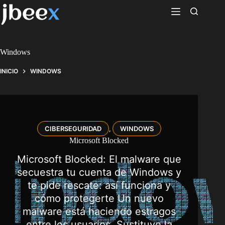
Saltar
al
contenido
Windows
INICIO
WINDOWS
CIBERSEGURIDAD
WINDOWS
,
Microsoft Blocked
Microsoft Blocked: El malware que
secuestra tu cuenta de Windows y
te pide rescate: así funciona y
cómo protegerte Un nuevo
malware está haciendo estragos
entre los usuarios. Sustituye la