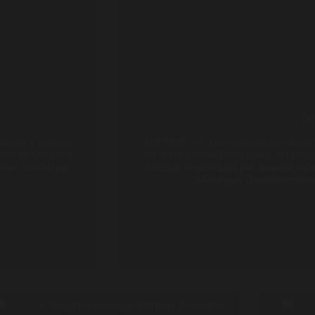
Of
tinada a mejorar
Off-MSN – La herramienta que te per
oros de discusión
sin ser detectado Descripción del p
igo abierto que
utilidad desarrollada por usuarios in
Messenger (posteriormen