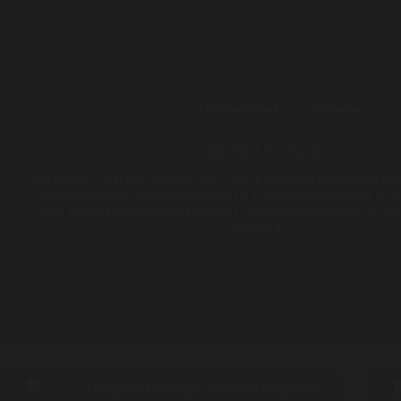
,
Ciberseguridad
Descargas
YabbSE 1.5.5 Patch
YabbSE 1.5.5 Patch YabbSE 1.5.5 Patch es una actualización des
el funcionamiento y corregir errores de la popular plataforma de f
Yet Another Bulletin Board (YaBB). YaBB es un software de cód
permite a…