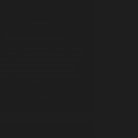
Descargas
Microsoft Java Virtual Machine
oft Java Virtual Machine – Ejecuta applets
en Windows legacy Microsoft Java Virtual
ine es un entorno de ejecución freeware
ntinuado, diseñado para ejecutar applets y
icaciones Java en versiones antiguas de
ows. Descripción del programa Microsoft
Java Virtual…