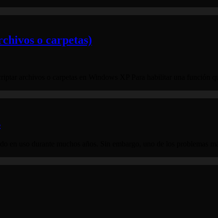
rchivos o carpetas)
encriptar archivos o carpetas en Windows XP Para habilitar una función 
s
ado en uso durante muchos años. Sin embargo, uno de los problemas má