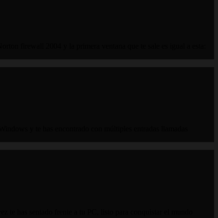
ton firewall 2004 y la primera ventana que te sale es igual a esta:
Windows y te has encontrado con múltiples entradas llamadas
 te has sentado frente a tu PC, listo para conquistar el mundo