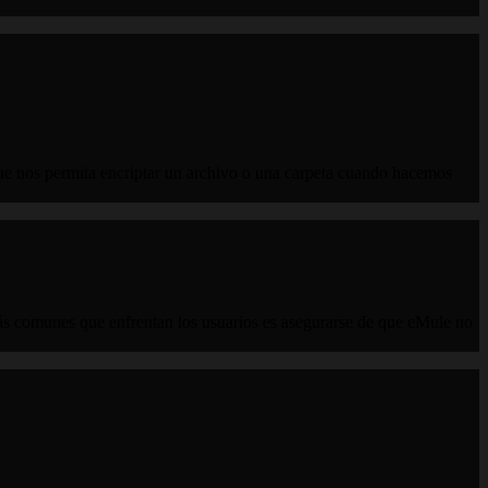
que nos permita encriptar un archivo o una carpeta cuando hacemos
s comunes que enfrentan los usuarios es asegurarse de que eMule no