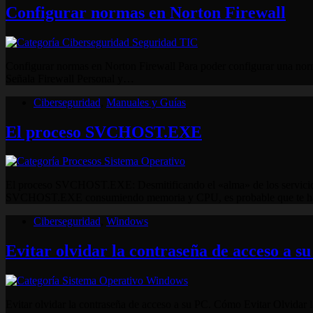
Configurar normas en Norton Firewall
Configurar normas en Norton Firewall Para poder configurar una norma 
Señala Firewall Personal y…
Ciberseguridad
,
Manuales y Guías
El proceso SVCHOST.EXE
El proceso SVCHOST.EXE: Desmitificando el «alma» de los servicios 
SVCHOST.EXE consumiendo memoria y CPU, es probable que te 
Ciberseguridad
,
Windows
Evitar olvidar la contraseña de acceso a s
Evitar olvidar la contraseña de acceso a su PC. Cómo Evitar Olvidar 