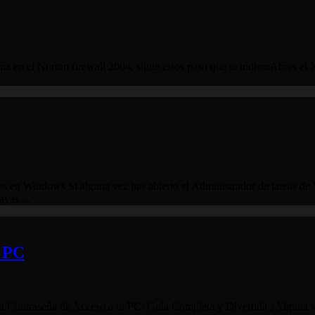
en el Norton firewall 2004, sigue estos paso que te indico:Abres el Nor
en Windows Si alguna vez has abierto el Administrador de tareas de 
hayas…
u PC
la Contraseña de Acceso a tu PC: Guía Completa y Divertida ¿Alguna vez