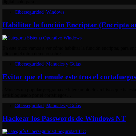
digital, solo para…
Ciberseguridad
,
Windows
Habilitar la función Encriptar (Encripta a
En este truco vamos a ver cómo habilitar la función encriptar, para 
clic con el ratón derecho sobre…
Ciberseguridad
,
Manuales y Guías
Evitar que el emule este tras el cortafuego
eMule es un popular programa de intercambio de archivos que ha est
esté bloqueado por el cortafuegos…
Ciberseguridad
,
Manuales y Guías
Hackear los Passwords de Windows NT