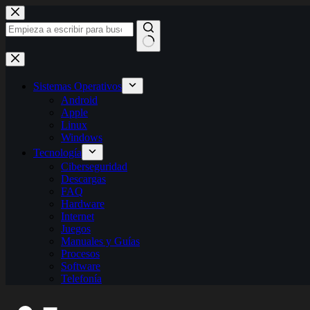
Saltar
al
contenido
Sin
resultados
Sistemas Operativos
Android
Apple
Linux
Windows
Tecnología
Ciberseguridad
Descargas
FAQ
Hardware
Internet
Juegos
Manuales y Guías
Procesos
Software
Telefonía