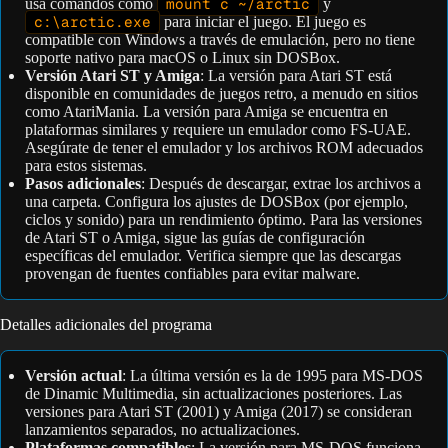
usa comandos como
mount c ~/arctic
y
c:\arctic.exe
para iniciar el juego. El juego es
compatible con Windows a través de emulación, pero no tiene
soporte nativo para macOS o Linux sin DOSBox.
Versión Atari ST y Amiga
: La versión para Atari ST está
disponible en comunidades de juegos retro, a menudo en sitios
como AtariMania. La versión para Amiga se encuentra en
plataformas similares y requiere un emulador como FS-UAE.
Asegúrate de tener el emulador y los archivos ROM adecuados
para estos sistemas.
Pasos adicionales
: Después de descargar, extrae los archivos a
una carpeta. Configura los ajustes de DOSBox (por ejemplo,
ciclos y sonido) para un rendimiento óptimo. Para las versiones
de Atari ST o Amiga, sigue las guías de configuración
específicas del emulador. Verifica siempre que las descargas
provengan de fuentes confiables para evitar malware.
Detalles adicionales del programa
Versión actual
: La última versión es la de 1995 para MS-DOS
de Dinamic Multimedia, sin actualizaciones posteriores. Las
versiones para Atari ST (2001) y Amiga (2017) se consideran
lanzamientos separados, no actualizaciones.
Plataformas compatibles
: La versión para MS-DOS funciona