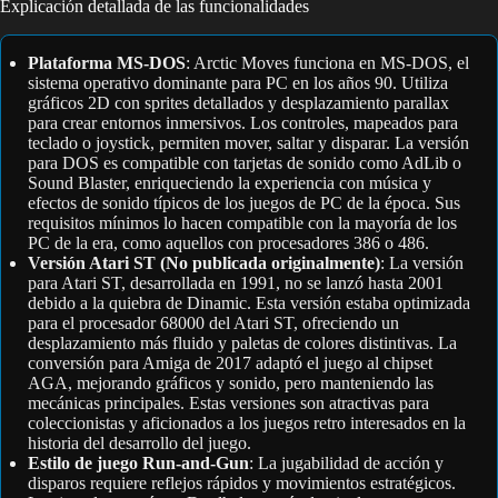
Explicación detallada de las funcionalidades
Plataforma MS-DOS
: Arctic Moves funciona en MS-DOS, el
sistema operativo dominante para PC en los años 90. Utiliza
gráficos 2D con sprites detallados y desplazamiento parallax
para crear entornos inmersivos. Los controles, mapeados para
teclado o joystick, permiten mover, saltar y disparar. La versión
para DOS es compatible con tarjetas de sonido como AdLib o
Sound Blaster, enriqueciendo la experiencia con música y
efectos de sonido típicos de los juegos de PC de la época. Sus
requisitos mínimos lo hacen compatible con la mayoría de los
PC de la era, como aquellos con procesadores 386 o 486.
Versión Atari ST (No publicada originalmente)
: La versión
para Atari ST, desarrollada en 1991, no se lanzó hasta 2001
debido a la quiebra de Dinamic. Esta versión estaba optimizada
para el procesador 68000 del Atari ST, ofreciendo un
desplazamiento más fluido y paletas de colores distintivas. La
conversión para Amiga de 2017 adaptó el juego al chipset
AGA, mejorando gráficos y sonido, pero manteniendo las
mecánicas principales. Estas versiones son atractivas para
coleccionistas y aficionados a los juegos retro interesados en la
historia del desarrollo del juego.
Estilo de juego Run-and-Gun
: La jugabilidad de acción y
disparos requiere reflejos rápidos y movimientos estratégicos.