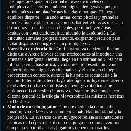
Los jugadores guían a Derdhal a través de niveles con
múltiples capas, enfrentando enemigos alienígenas y peligros
ambientales como plataformas heladas o trampas. El juego
equilibra disparos —usando armas como pistolas y granadas—
con desafíos de plataformas, como saltar entre huecos o escalar
estructuras. Los niveles son lineales, pero incluyen áreas
ocultas con potenciadores, incentivando la exploración. La
dificultad aumenta progresivamente, exigiendo precisión para
evitar disparos enemigos y cumplir objetivos.
Narrativa de ciencia ficción
: La narrativa de ciencia ficción
distingue a Arctic Moves de sus predecesores al introducir una
amenaza alienígena. Derdhal llega en un submarino U-92 para
infiltrarse en la base ártica, y cada nivel representa un avance
en territorio enemigo. Las cinemáticas y el texto en el juego
proporcionan contexto, aunque la historia es secundaria a la
acción. El tema de la tecnología alienígena influye en el diseño
de niveles, con bases futuristas y enemigos robóticos que
enriquecen la atmósfera inmersiva. Esta narrativa conecta con
el tema general de la trilogía Moves sobre las misiones heroicas
de Derdhal.
Modo de un solo jugador
: Como experiencia de un solo
jugador, Arctic Moves se centra en la habilidad individual y la
progresión. La ausencia de multijugador refleja las limitaciones
técnicas de la época y el diseño del juego como una aventura
compacta y narrativa. Los jugadores deben dominar los