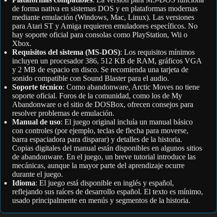
de forma nativa en sistemas DOS y en plataformas modernas
mediante emulación (Windows, Mac, Linux). Las versiones
para Atari ST y Amiga requieren emuladores específicos. No
hay soporte oficial para consolas como PlayStation, Wii o
Xbox.
Requisitos del sistema (MS-DOS)
: Los requisitos mínimos
incluyen un procesador 386, 512 KB de RAM, gráficos VGA
y 2 MB de espacio en disco. Se recomienda una tarjeta de
sonido compatible con Sound Blaster para el audio.
Soporte técnico
: Como abandonware, Arctic Moves no tiene
soporte oficial. Foros de la comunidad, como los de My
Abandonware o el sitio de DOSBox, ofrecen consejos para
resolver problemas de emulación.
Manual de uso
: El juego original incluía un manual básico
con controles (por ejemplo, teclas de flecha para moverse,
barra espaciadora para disparar) y detalles de la historia.
Copias digitales del manual están disponibles en algunos sitios
de abandonware. En el juego, un breve tutorial introduce las
mecánicas, aunque la mayor parte del aprendizaje ocurre
durante el juego.
Idioma
: El juego está disponible en inglés y español,
reflejando sus raíces de desarrollo español. El texto es mínimo,
usado principalmente en menús y segmentos de la historia.