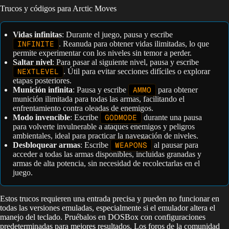
Trucos y códigos para Arctic Moves
Vidas infinitas
: Durante el juego, pausa y escribe
INFINITE
. Reanuda para obtener vidas ilimitadas, lo que
permite experimentar con los niveles sin temor a perder.
Saltar nivel
: Para pasar al siguiente nivel, pausa y escribe
NEXTLEVEL
. Útil para evitar secciones difíciles o explorar
etapas posteriores.
Munición infinita
: Pausa y escribe
AMMO
para obtener
munición ilimitada para todas las armas, facilitando el
enfrentamiento contra oleadas de enemigos.
Modo invencible
: Escribe
GODMODE
durante una pausa
para volverte invulnerable a ataques enemigos y peligros
ambientales, ideal para practicar la navegación de niveles.
Desbloquear armas
: Escribe
WEAPONS
al pausar para
acceder a todas las armas disponibles, incluidas granadas y
armas de alta potencia, sin necesidad de recolectarlas en el
juego.
Estos trucos requieren una entrada precisa y pueden no funcionar en
todas las versiones emuladas, especialmente si el emulador altera el
manejo del teclado. Pruébalos en DOSBox con configuraciones
predeterminadas para mejores resultados. Los foros de la comunidad