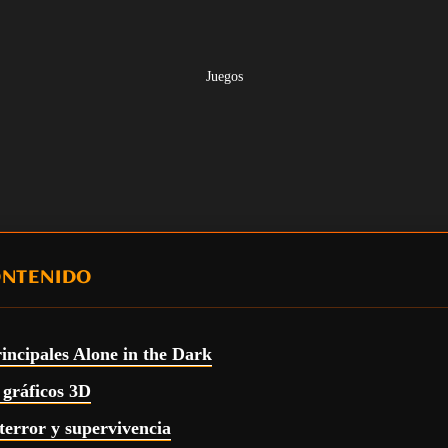
Juegos
ONTENIDO
rincipales Alone in the Dark
 gráficos 3D
terror y supervivencia