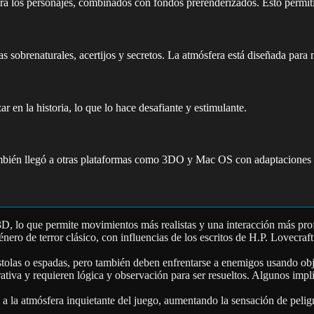
ara los personajes, combinados con fondos prerenderizados. Esto permit
s sobrenaturales, acertijos y secretos. La atmósfera está diseñada para 
r en la historia, lo que lo hace desafiante y estimulante.
bién llegó a otras plataformas como 3DO y Mac OS con adaptaciones p
, lo que permite movimientos más realistas y una interacción más prof
énero de terror clásico, con influencias de los escritos de H.P. Lovecra
las o espadas, pero también deben enfrentarse a enemigos usando objet
rativa y requieren lógica y observación para ser resueltos. Algunos impl
a la atmósfera inquietante del juego, aumentando la sensación de pelig