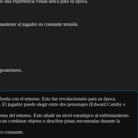
ió una experiencia visual única para su época.
mantener al jugador en constante tensión.
osteriores.
unda con el entorno. Esto fue revolucionario para su época.
ft. El jugador puede elegir entre dos personajes (Edward Carnby o
os del entorno. Esto añade un nivel estratégico al enfrentamiento.
ican combinar objetos o descifrar pistas encontradas durante la
ro constante.