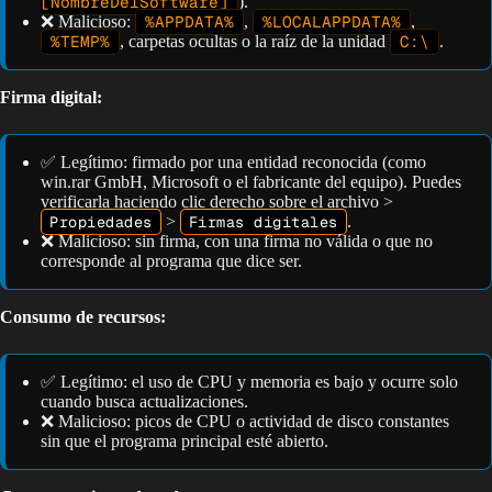
[NombreDelSoftware]
).
❌ Malicioso:
%APPDATA%
,
%LOCALAPPDATA%
,
%TEMP%
, carpetas ocultas o la raíz de la unidad
C:\
.
Firma digital:
✅ Legítimo: firmado por una entidad reconocida (como
win.rar GmbH, Microsoft o el fabricante del equipo). Puedes
verificarla haciendo clic derecho sobre el archivo >
Propiedades
>
Firmas digitales
.
❌ Malicioso: sin firma, con una firma no válida o que no
corresponde al programa que dice ser.
Consumo de recursos:
✅ Legítimo: el uso de CPU y memoria es bajo y ocurre solo
cuando busca actualizaciones.
❌ Malicioso: picos de CPU o actividad de disco constantes
sin que el programa principal esté abierto.