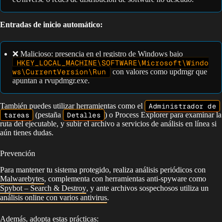
Entradas de inicio automático:
❌ Malicioso: presencia en el registro de Windows bajo
HKEY_LOCAL_MACHINE\SOFTWARE\Microsoft\Windo
ws\CurrentVersion\Run
con valores como updmgr que
apuntan a rvupdmgr.exe.
También puedes utilizar herramientas como el
Administrador de
tareas
(pestaña
Detalles
) o Process Explorer para examinar la
ruta del ejecutable, y subir el archivo a servicios de análisis en línea si
aún tienes dudas.
Prevención
Para mantener tu sistema protegido, realiza análisis periódicos con
Malwarebytes
, complementa con herramientas anti-spyware como
Spybot – Search & Destroy
, y ante archivos sospechosos utiliza un
análisis online con varios antivirus
.
Además, adopta estas prácticas: