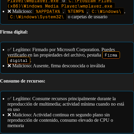
Player\wmplayer.exe
o
C:\Program Files
(x86)\Windows Media Player\wmplayer.exe
❌ Malicioso:
%APPDATA%
,
%TEMP%
,
C:\Windows\
,
C:\Windows\System32\
o carpetas de usuario
Firma digital:
✅ Legítimo: Firmado por Microsoft Corporation. Puedes
verificarlo en las propiedades del archivo, pestaña
Firma
digital
.
❌ Malicioso: Ausente, firma desconocida o inválida
Consumo de recursos:
✅ Legítimo: Consume recursos principalmente durante la
reproducción de multimedia; actividad mínima cuando no está
en uso
❌ Malicioso: Actividad continua en segundo plano sin
reproducción de contenido, consumo elevado de CPU o
memoria