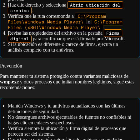
Haz clic derecho y selecciona
Abrir ubicación del
archivo
.
Verifica que la ruta corresponda a
C:\Program
Files\Windows Media Player\
o
C:\Program
Files (x86)\Windows Media Player\
.
Revisa las propiedades del archivo en la pestaña
Firma
digital
para confirmar que está firmado por Microsoft.
Si la ubicación es diferente o carece de firma, ejecuta un
análisis completo con tu antivirus.
Prevención
Para mantener tu sistema protegido contra variantes maliciosas de
wmp.exe
y otros procesos que imitan nombres legítimos, sigue estas
recomendaciones:
Mantén Windows y tu antivirus actualizados con las últimas
definiciones de seguridad.
No descargues archivos ejecutables de fuentes no confiables ni
hagas clic en enlaces sospechosos.
Verifica siempre la ubicación y firma digital de procesos que
parecen ser del sistema.
Desactiva la ejecución automática de archivos en unidades