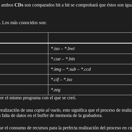
si ambos
CDs
son comparados bit a bit se comprobará que éstos son igu
. Los más conocidos son:
*.iso – *.bwt
*.cue – *.bin
*.img – *.sub – *.ccd
*.cif – *.iso
*.nrg
re el mismo programa con el que se creó.
realización de una
copia al vuelo
, esto significa que el proceso de real
a falta de datos en el buffer de memoria de la grabadora.
e el consumo de recursos para la perfecta realización del proceso en cu