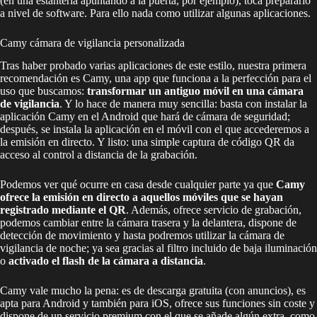
(en una estantería apuntando a la puerta, por ejemplo), toca prepararlo
a nivel de software. Para ello nada como utilizar algunas aplicaciones.
Camy cámara de vigilancia personalizada
Tras haber probado varias aplicaciones de este estilo, nuestra primera
recomendación es Camy, una app que funciona a la perfección para el
uso que buscamos:
transformar un antiguo móvil en una cámara
de vigilancia
. Y lo hace de manera muy sencilla: basta con instalar la
aplicación Camy en el Android que hará de cámara de seguridad;
después, se instala la aplicación en el móvil con el que accederemos a
la emisión en directo. Y listo: una simple captura de código QR da
acceso al control a distancia de la grabación.
Podemos ver qué ocurre en casa desde cualquier parte ya que
Camy
ofrece la emisión en directo a aquellos móviles que se hayan
registrado mediante el QR
. Además, ofrece servicio de grabación,
podemos cambiar entre la cámara trasera y la delantera, dispone de
detección de movimiento y hasta podremos utilizar la cámara de
vigilancia de noche; ya sea gracias al filtro incluido de baja iluminación
o
activado el flash de la cámara a distancia
.
Camy vale mucho la pena: es de descarga gratuita (con anuncios), es
apta para Android y también para iOS, ofrece sus funciones sin coste y
dispone de un servicio premium con el que se añade algún extra, como