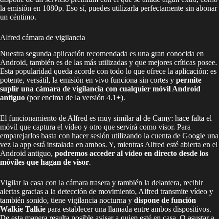
la emisión en 1080p. Eso sí, puedes utilizarla perfectamente sin abonar
un céntimo.
Alfred cámara de vigilancia
Nuestra segunda aplicación recomendada es una gran conocida en
Android, también es de las más utilizadas y que mejores críticas posee.
Esta popularidad queda acorde con todo lo que ofrece la aplicación: es
potente, versátil, la emisión en vivo funciona sin cortes y
permite
suplir una cámara de vigilancia con cualquier móvil Android
antiguo
(por encima de la versión 4.1+).
El funcionamiento de Alfred es muy similar al de Camy: hace falta el
móvil que captura el vídeo y otro que servirá como visor. Para
emparejarlos basta con hacer sesión utilizando la cuenta de Google una
vez la app está instalada en ambos. Y, mientras Alfred esté abierta en el
Android antiguo,
podremos acceder al vídeo en directo desde los
móviles que hagan de visor
.
Vigilar la casa con la cámara trasera y también la delantera, recibir
alertas gracias a la detección de movimiento, Alfred transmite vídeo y
también sonido, tiene vigilancia nocturna y
dispone de función
Walkie Talkie
para establecer una llamada entre ambos dispositivos.
De esta manera resulta posible avisar a quien esté en casa. O asustar a