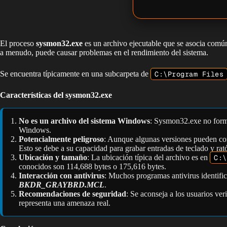
El proceso
sysmon32.exe
es un archivo ejecutable que se asocia común
a menudo, puede causar problemas en el rendimiento del sistema.
Se encuentra típicamente en una subcarpeta de
C:\Program Files
Características del sysmon32.exe
No es un archivo del sistema Windows
: Sysmon32.exe no forma 
Windows.
Potencialmente peligroso
: Aunque algunas versiones pueden con
Esto se debe a su capacidad para grabar entradas de teclado y rat
Ubicación y tamaño
: La ubicación típica del archivo es en
C:\
conocidos son 114,688 bytes o 175,616 bytes.
Interacción con antivirus
: Muchos programas antivirus identif
BKDR_GRAYBRD.MCL
.
Recomendaciones de seguridad
: Se aconseja a los usuarios ve
representa una amenaza real.