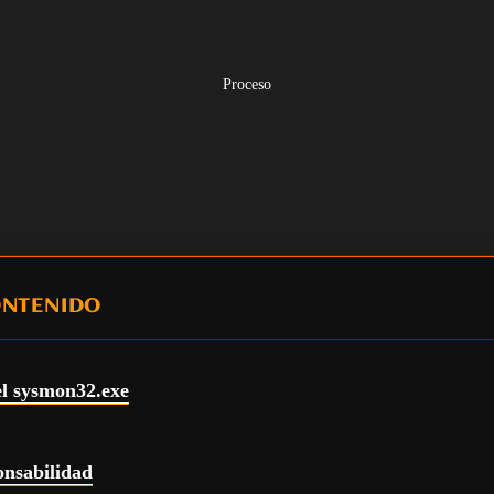
Proceso
ONTENIDO
el sysmon32.exe
onsabilidad