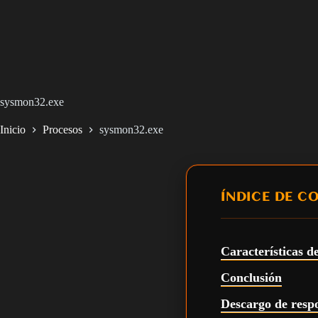
sysmon32.exe
Inicio
Procesos
sysmon32.exe
ÍNDICE DE C
Características d
Conclusión
Descargo de resp