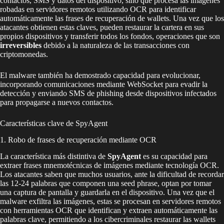
contactos, SMS y datos del dispositivo, sino que procesa las imágenes
robadas en servidores remotos utilizando OCR para identificar
automáticamente las frases de recuperación de wallets. Una vez que los
atacantes obtienen estas claves, pueden restaurar la cartera en sus
propios dispositivos y transferir todos los fondos, operaciones que son
irreversibles
debido a la naturaleza de las transacciones con
criptomonedas.
El malware también ha demostrado capacidad para evolucionar,
incorporando comunicaciones mediante WebSocket para evadir la
detección y enviando SMS de phishing desde dispositivos infectados
para propagarse a nuevos contactos.
Características clave de SpyAgent
1. Robo de frases de recuperación mediante OCR
La característica más distintiva de
SpyAgent
es su capacidad para
extraer frases mnemotécnicas de imágenes mediante tecnología OCR.
Los atacantes saben que muchos usuarios, ante la dificultad de recordar
las 12-24 palabras que componen una seed phrase, optan por tomar
una captura de pantalla y guardarla en el dispositivo. Una vez que el
malware exfiltra las imágenes, estas se procesan en servidores remotos
con herramientas OCR que identifican y extraen automáticamente las
palabras clave, permitiendo a los cibercriminales restaurar las wallets