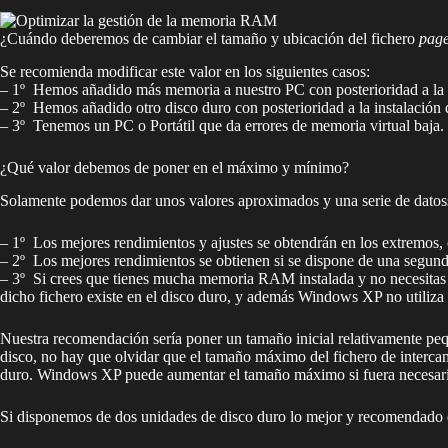
¿Cuándo deberemos de cambiar el tamaño y ubicación del fichero
page
Se recomienda modificar este valor en los siguientes casos:
– 1º Hemos añadido más memoria a nuestro PC con posterioridad a la
– 2º Hemos añadido otro disco duro con posterioridad a la instalació
– 3º Tenemos un PC o Portátil que da errores de memoria virtual baja.
¿Qué valor debemos de poner en el máximo y mínimo?
Solamente podemos dar unos valores aproximados y una serie de datoss 
– 1º Los mejores rendimientos y ajustes se obtendrán en los extr
– 2º Los mejores rendimientos se obtienen si se dispone de una segund
– 3º Si crees que tienes mucha memoria RAM instalada y no necesitas f
dicho fichero existe en el disco duro, y además Windows XP no utiliza 
Nuestra recomendación sería poner un tamaño inicial relativamente 
disco, no hay que olvidar que el tamaño máximo del fichero de interca
duro. Windows XP puede aumentar el tamaño máximo si fuera necesario,
Si disponemos de dos unidades de disco duro lo mejor y recomendado es