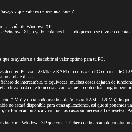
file.sys
y que valores deberemos poner?
 instalación de Windows XP
n de Windows XP, o ya lo teníamos instalado pero no se tuvo en cuenta
que te ayudaran a descubrir el valor optimo para tu PC.
emos, es decir en PC con 128Mb de RAM o menos o en PC con más de 
a unidad de disco.
ichero de intercambio, te equivocas, muchas cosas dejaran de funciona
el archivo hasta que lo necesita con lo que no obtendrás ningún benefi
pequeño (2Mb) y un tamaño máximo de (nuestra RAM + 128Mb), lo que n
mbio no estará disponible para otras aplicaciones, así que si ponemos
 de forma automática y en muchos casos sin necesidad de resetear. Así
 indicar a Windows XP que cree el fichero de intercambio en otra unid