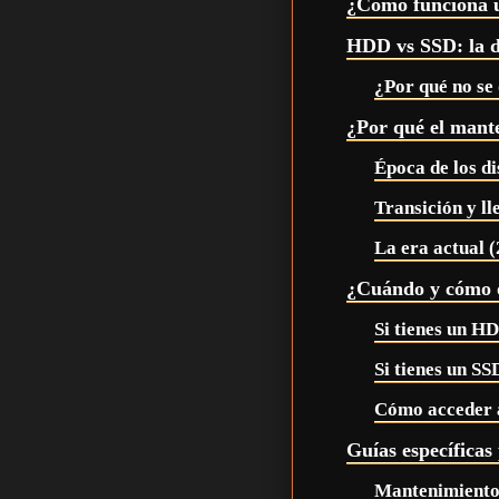
¿Cómo funciona 
HDD vs SSD: la d
¿Por qué no se
¿Por qué el mant
Época de los d
Transición y l
La era actual 
¿Cuándo y cómo o
Si tienes un H
Si tienes un SS
Cómo acceder 
Guías específica
Mantenimiento 