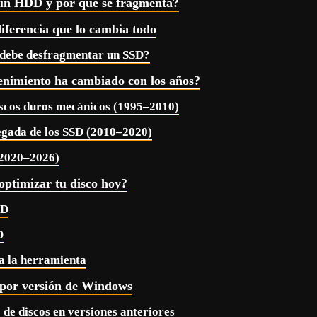
un HDD y por qué se fragmenta?
iferencia que lo cambia todo
 debe desfragmentar un SSD?
enimiento ha cambiado con los años?
iscos duros mecánicos (1995–2010)
legada de los SSD (2010–2020)
(2020–2026)
ptimizar tu disco hoy?
DD
D
a la herramienta
s por versión de Windows
de discos en versiones anteriores