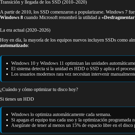
Transición y llegada de los SSD (2010–2020)
A partir de 2010, los SSD comenzaron a popularizarse. Windows 7 fue 
Windows 8
cuando Microsoft renombró la utilidad a
«Desfragmentar 
La era actual (2020–2026)
Hoy en día, la mayoría de los equipos nuevos incluyen SSDs como alma
automatizado
:
Windows 10 y Windows 11 optimizan las unidades automáticamen
El sistema detecta si la unidad es HDD o SSD y aplica el proces
Los usuarios modernos rara vez necesitan intervenir manualment
¿Cuándo y cómo optimizar tu disco hoy?
Si tienes un HDD
Windows lo optimiza automáticamente cada semana.
Si apagas el equipo tras cada uso y la optimización programada 
Asegúrate de tener al menos un 15% de espacio libre en el disco p