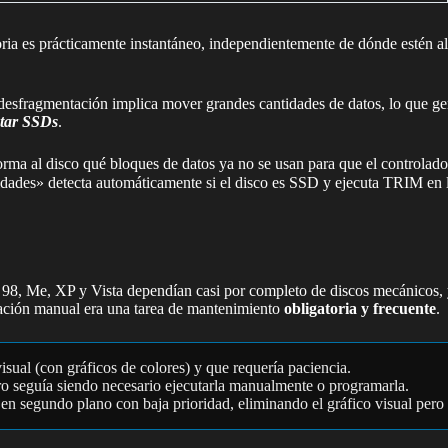
ria es prácticamente instantáneo, independientemente de dónde estén a
esfragmentación implica mover grandes cantidades de datos, lo que gener
ntar SSDs
.
orma al disco qué bloques de datos ya no se usan para que el controlador
dades» detecta automáticamente si el disco es SSD y ejecuta TRIM en 
, Me, XP y Vista dependían casi por completo de discos mecánicos, y 
tación manual era una tarea de mantenimiento
obligatoria y frecuente
.
isual (con gráficos de colores) y que requería paciencia.
ero seguía siendo necesario ejecutarla manualmente o programarla.
 en segundo plano con baja prioridad, eliminando el gráfico visual per