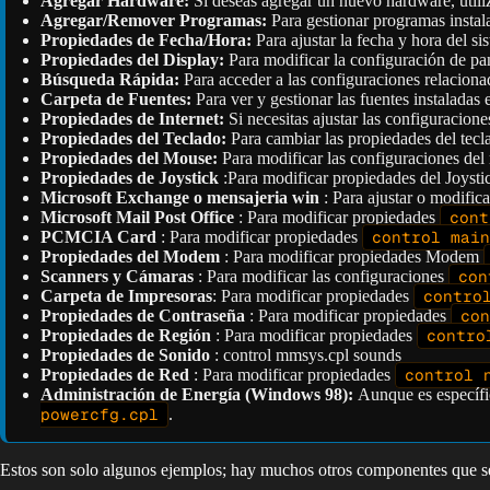
Agregar Hardware:
Si deseas agregar un nuevo hardware, util
Agregar/Remover Programas:
Para gestionar programas instal
Propiedades de Fecha/Hora:
Para ajustar la fecha y hora del si
Propiedades del Display:
Para modificar la configuración de pan
Búsqueda Rápida:
Para acceder a las configuraciones relaciona
Carpeta de Fuentes:
Para ver y gestionar las fuentes instaladas 
Propiedades de Internet:
Si necesitas ajustar las configuraciones
Propiedades del Teclado:
Para cambiar las propiedades del tecl
Propiedades del Mouse:
Para modificar las configuraciones de
Propiedades de Joystick
:Para modificar propiedades del Joyst
Microsoft Exchange o mensajeria win
: Para ajustar o modific
Microsoft Mail Post Office
: Para modificar propiedades
cont
PCMCIA Card
: Para modificar propiedades
control main
Propiedades del Modem
: Para modificar propiedades Modem
Scanners y Cámaras
: Para modificar las configuraciones
con
Carpeta de Impresoras
: Para modificar propiedades
contro
Propiedades de Contraseña
: Para modificar propiedades
con
Propiedades de Región
: Para modificar propiedades
contro
Propiedades de Sonido
: control mmsys.cpl sounds
Propiedades de Red
: Para modificar propiedades
control 
Administración de Energía (Windows 98):
Aunque es específi
powercfg.cpl
.
Estos son solo algunos ejemplos; hay muchos otros componentes que se