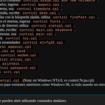
iza el comando
control sysdm.cpl add new hardware
.
ados, ingresa
control appwiz.cpl
.
stema, usa
control timedate.cpl
.
talla, escribe
control desk.cpl
.
das con la búsqueda rápida, utiliza
control findfast.cpl
.
en el sistema, ingresa
control fonts
.
 de Internet, utiliza
control inetcpl.cpl
.
ado, escribe
control main.cpl keyboard
.
l mouse, usa
control main.cpl
.
ick
control joy.cpl
ar propiedades
control mlcfg32.cpl
rol wgpocpl.cpl
.cpl pc card
control modem.cpl
trol sticpl.cpl
l printers
trol password.cpl
l intl.cpl
netcpl.cpl
(Nota: en Windows NT4.0, es control Ncpa.cpl)
co para versiones anteriores como Windows 98, si estás usando un ent
 pueden abrir utilizando comandos similares.