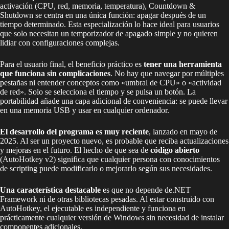
activación (CPU, red, memoria, temperatura), Countdown &
Shutdown se centra en una única función: apagar después de un
tiempo determinado. Esta especialización lo hace ideal para usuarios
que solo necesitan un temporizador de apagado simple y no quieren
lidiar con configuraciones complejas.
Para el usuario final, el beneficio práctico es
tener una herramienta
que funciona sin complicaciones
. No hay que navegar por múltiples
pestañas ni entender conceptos como «umbral de CPU» o «actividad
de red». Solo se selecciona el tiempo y se pulsa un botón. La
portabilidad añade una capa adicional de conveniencia: se puede llevar
en una memoria USB y usar en cualquier ordenador.
El desarrollo del programa es muy reciente
, lanzado en mayo de
2025. Al ser un proyecto nuevo, es probable que reciba actualizaciones
y mejoras en el futuro. El hecho de que sea de
código abierto
(AutoHotkey v2) significa que cualquier persona con conocimientos
de scripting puede modificarlo o mejorarlo según sus necesidades.
Una característica destacable
es que no depende de.NET
Framework ni de otras bibliotecas pesadas. Al estar construido con
AutoHotkey, el ejecutable es independiente y funciona en
prácticamente cualquier versión de Windows sin necesidad de instalar
componentes adicionales.