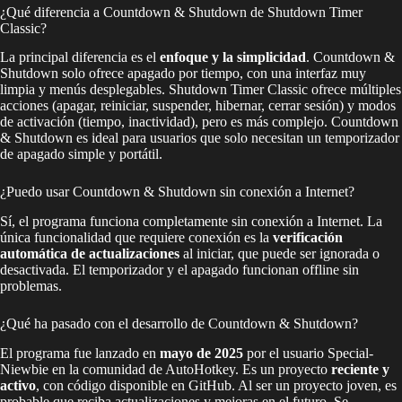
¿Qué diferencia a Countdown & Shutdown de Shutdown Timer
Classic?
La principal diferencia es el
enfoque y la simplicidad
. Countdown &
Shutdown solo ofrece apagado por tiempo, con una interfaz muy
limpia y menús desplegables. Shutdown Timer Classic ofrece múltiples
acciones (apagar, reiniciar, suspender, hibernar, cerrar sesión) y modos
de activación (tiempo, inactividad), pero es más complejo. Countdown
& Shutdown es ideal para usuarios que solo necesitan un temporizador
de apagado simple y portátil.
¿Puedo usar Countdown & Shutdown sin conexión a Internet?
Sí, el programa funciona completamente sin conexión a Internet. La
única funcionalidad que requiere conexión es la
verificación
automática de actualizaciones
al iniciar, que puede ser ignorada o
desactivada. El temporizador y el apagado funcionan offline sin
problemas.
¿Qué ha pasado con el desarrollo de Countdown & Shutdown?
El programa fue lanzado en
mayo de 2025
por el usuario Special-
Niewbie en la comunidad de AutoHotkey. Es un proyecto
reciente y
activo
, con código disponible en GitHub. Al ser un proyecto joven, es
probable que reciba actualizaciones y mejoras en el futuro. Se