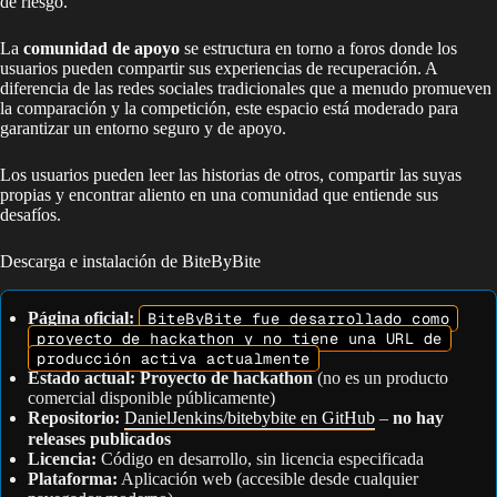
de riesgo.
La
comunidad de apoyo
se estructura en torno a foros donde los
usuarios pueden compartir sus experiencias de recuperación. A
diferencia de las redes sociales tradicionales que a menudo promueven
la comparación y la competición, este espacio está moderado para
garantizar un entorno seguro y de apoyo.
Los usuarios pueden leer las historias de otros, compartir las suyas
propias y encontrar aliento en una comunidad que entiende sus
desafíos.
Descarga e instalación de BiteByBite
Página oficial:
BiteByBite fue desarrollado como
proyecto de hackathon y no tiene una URL de
producción activa actualmente
Estado actual:
Proyecto de hackathon
(no es un producto
comercial disponible públicamente)
Repositorio:
DanielJenkins/bitebybite en GitHub
–
no hay
releases publicados
Licencia:
Código en desarrollo, sin licencia especificada
Plataforma:
Aplicación web (accesible desde cualquier