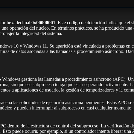
alor hexadecimal
0x00000001
. Este código de detención indica que el s
a operación del núcleo. En términos prácticos, se ha producido una dis
roteger la integridad del sistema.
indows 10 y Windows 11. Su aparición está vinculada a problemas en con
turas de datos asociadas a las llamadas a procedimiento asíncrono. Dad
cómo Windows gestiona las llamadas a procedimiento asíncrono (APC). 
crona, sin que ese subproceso tenga que estar esperando activamente. L
eventos a aplicaciones de usuario, la gestión de temporizadores y la co
ena las solicitudes de ejecución asíncrona pendientes. Estas APC se c
cleo y pueden interrumpir al subproceso en casi cualquier momento, m
stas APC dentro de la estructura de control del subproceso. La verifi
. Esto puede ocurrir, por ejemplo, si un controlador intenta liberar una