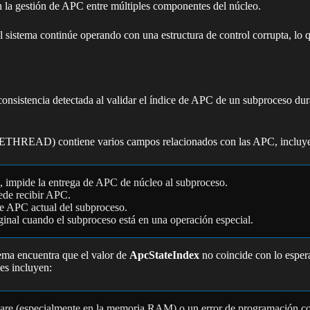
en la gestión de APC entre múltiples componentes del núcleo.
sistema continúe operando con una estructura de control corrupta, lo q
nconsistencia detectada al validar el índice de APC de un subproceso d
o (ETHREAD) contiene varios campos relacionados con las APC, incluy
, impide la entrega de APC de núcleo al subproceso.
ede recibir APC.
 de APC actual del subproceso.
ginal cuando el subproceso está en una operación especial.
a encuentra que el valor de
ApcStateIndex
no coincide con lo esper
es incluyen:
dware (especialmente en la memoria RAM) o un error de programación c