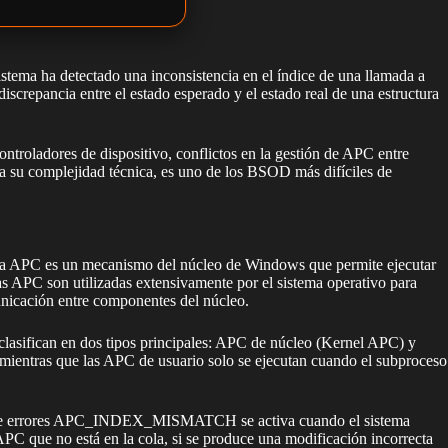
istema ha detectado una inconsistencia en el índice de una llamada a
crepancia entre el estado esperado y el estado real de una estructura
troladores de dispositivo, conflictos en la gestión de APC entre
a su complejidad técnica, es uno de los BSOD más difíciles de
Una APC es un mecanismo del núcleo de Windows que permite ejecutar
as APC son utilizadas extensivamente por el sistema operativo para
municación entre componentes del núcleo.
lasifican en dos tipos principales: APC de núcleo (Kernel APC) y
ientras que las APC de usuario solo se ejecutan cuando el subproceso
cación de errores APC_INDEX_MISMATCH se activa cuando el sistema
 APC que no está en la cola, si se produce una modificación incorrecta