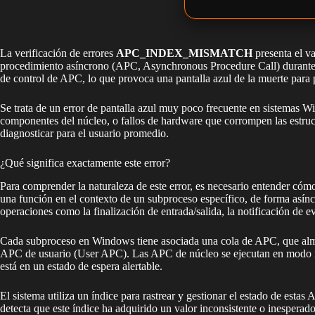
La verificación de errores
APC_INDEX_MISMATCH
presenta el v
procedimiento asíncrono (APC, Asynchronous Procedure Call) durante un
de control de APC, lo que provoca una pantalla azul de la muerte para p
Se trata de un error de pantalla azul muy poco frecuente en sistemas W
componentes del núcleo, o fallos de hardware que corrompen las estruc
diagnosticar para el usuario promedio.
¿Qué significa exactamente este error?
Para comprender la naturaleza de este error, es necesario entender 
una función en el contexto de un subproceso específico, de forma asín
operaciones como la finalización de entrada/salida, la notificación de 
Cada subproceso en Windows tiene asociada una cola de APC, que almac
APC de usuario (User APC). Las APC de núcleo se ejecutan en modo nú
está en un estado de espera alertable.
El sistema utiliza un índice para rastrear y gestionar el estado de e
detecta que este índice ha adquirido un valor inconsistente o inesperado