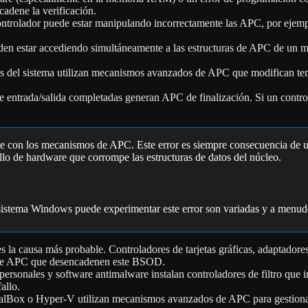
cadene la verificación.
ontrolador puede estar manipulando incorrectamente las APC, por ejemp
den estar accediendo simultáneamente a las estructuras de APC de un 
s del sistema utilizan mecanismos avanzados de APC que modifican temp
e entrada/salida completadas generan APC de finalización. Si un control
 con los mecanismos de APC. Este error es siempre consecuencia de un d
llo de hardware que corrompe las estructuras de datos del núcleo.
sistema Windows puede experimentar este error son variadas y a menudo
es la causa más probable. Controladores de tarjetas gráficas, adaptador
ón de APC que desencadenen este BSOD.
ls personales y software antimalware instalan controladores de filtro q
allo.
Box o Hyper-V utilizan mecanismos avanzados de APC para gestionar la