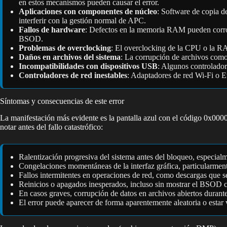
en estos mecanismos pueden causar el error.
Aplicaciones con componentes de núcleo
: Software de copia d
interferir con la gestión normal de APC.
Fallos de hardware
: Defectos en la memoria RAM pueden corro
BSOD.
Problemas de overclocking
: El overclocking de la CPU o la RA
Daños en archivos del sistema
: La corrupción de archivos com
Incompatibilidades con dispositivos USB
: Algunos controlado
Controladores de red inestables
: Adaptadores de red Wi-Fi o Et
Síntomas y consecuencias de este error
La manifestación más evidente es la pantalla azul con el código 0
notar antes del fallo catastrófico:
Ralentización progresiva del sistema antes del bloqueo, especial
Congelaciones momentáneas de la interfaz gráfica, particularmente
Fallos intermitentes en operaciones de red, como descargas que s
Reinicios o apagados inesperados, incluso sin mostrar el BSOD com
En casos graves, corrupción de datos en archivos abiertos durante
El error puede aparecer de forma aparentemente aleatoria o estar v