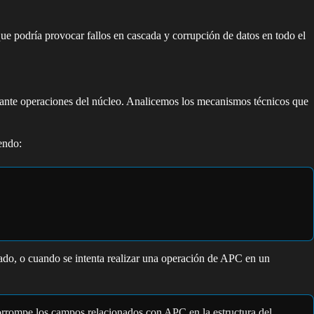
ue podría provocar fallos en cascada y corrupción de datos en todo el
urante operaciones del núcleo. Analicemos los mecanismos técnicos que
endo:
ado, o cuando se intenta realizar una operación de APC en un
orrompe los campos relacionados con APC en la estructura del