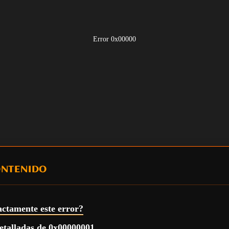
Error 0x00000
ONTENIDO
actamente este error?
etalladas de 0x00000001