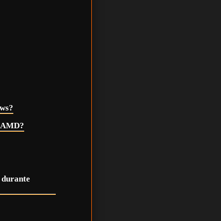
ows?
 o AMD?
 durante