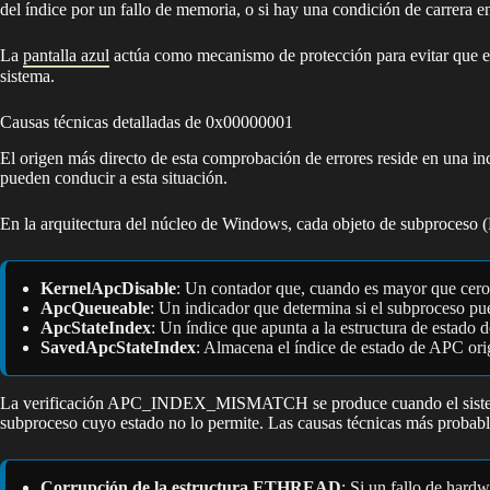
del índice por un fallo de memoria, o si hay una condición de carrera 
La
pantalla azul
actúa como mecanismo de protección para evitar que el 
sistema.
Causas técnicas detalladas de 0x00000001
El origen más directo de esta comprobación de errores reside en una i
pueden conducir a esta situación.
En la arquitectura del núcleo de Windows, cada objeto de subproces
KernelApcDisable
: Un contador que, cuando es mayor que cero
ApcQueueable
: Un indicador que determina si el subproceso pu
ApcStateIndex
: Un índice que apunta a la estructura de estado
SavedApcStateIndex
: Almacena el índice de estado de APC ori
La verificación APC_INDEX_MISMATCH se produce cuando el sistem
subproceso cuyo estado no lo permite. Las causas técnicas más probabl
Corrupción de la estructura ETHREAD
: Si un fallo de har