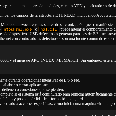
e seguridad, emuladores de unidades, clientes VPN y aceleradores de 
mper los campos de la estructura ETHREAD, incluyendo ApcStateIndex.
M puede provocar errores sutiles de sincronización que se manifiesten
o
ntoskrnl.exe
o
hal.dll
puede alterar el comportamiento de
res de dispositivos USB defectuosos generan patrones de E/S que provo
hernet con controladores defectuosos son una fuente común de este erro
x00000001 y el mensaje APC_INDEX_MISMATCH. Sin embargo, este error
mente durante operaciones intensivas de E/S o red.
 al abrir o cerrar aplicaciones.
e detienen o conexiones que se pierden.
pleto si el sistema está configurado para reiniciar automáticamente tr
 el fallo y posible pérdida de información no guardada.
inculado a acciones específicas, como iniciar una máquina virtual, ejecut