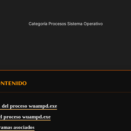
Categoría Procesos Sistema Operativo
ONTENIDO
l del proceso wuampd.exe
del proceso wuampd.exe
ramas asociados