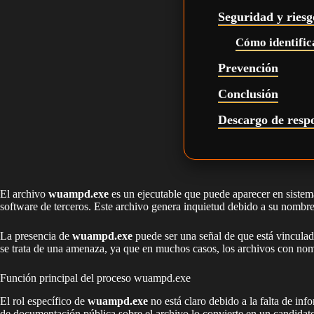
Seguridad y riesg
Cómo identifica
Prevención
Conclusión
Descargo de resp
El archivo
wuampd.exe
es un ejecutable que puede aparecer en sistem
software de terceros. Este archivo genera inquietud debido a su nombre
La presencia de
wuampd.exe
puede ser una señal de que está vinculado
se trata de una amenaza, ya que en muchos casos, los archivos con nom
Función principal del proceso wuampd.exe
El rol específico de
wuampd.exe
no está claro debido a la falta de in
de documentación pública sobre el archivo lo convierte en un candidato