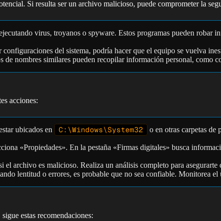
tencial. Si resulta ser un archivo malicioso, puede comprometer la segu
ejecutando virus, troyanos o spyware. Estos programas pueden robar info
rar configuraciones del sistema, podría hacer que el equipo se vuelva ine
 de nombres similares pueden recopilar información personal, como cont
tes acciones:
 estar ubicados en
C:\Windows\System32
o en otras carpetas de 
cciona «Propiedades». En la pestaña «Firmas digitales» busca información
 si el archivo es malicioso. Realiza un análisis completo para asegurarte
sando lentitud o errores, es probable que no sea confiable. Monitorea el 
, sigue estas recomendaciones: