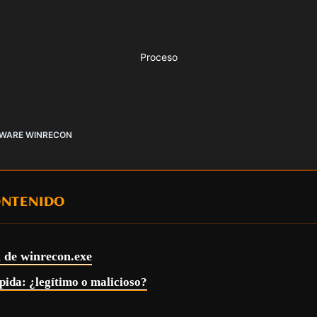
Proceso
PYWARE WINRECON
ONTENIDO
l de winrecon.exe
pida: ¿legítimo o malicioso?