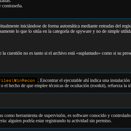
izadas.
r contraseña.
bitualmente iniciándose de forma automática mediante entradas del regi
samente lo que lo sitúa en la categoría de spyware y no de simple utili
 cuestión no es tanto si el archivo está «suplantado» como si su presen
Files\WinRecon
. Encontrar el ejecutable ahí indica una instalación
, o el hecho de que emplee técnicas de ocultación (rootkit), refuerza la 
das como herramienta de supervisión, es software conocido y controlado
ria: alguien podría estar registrando tu actividad sin permiso.