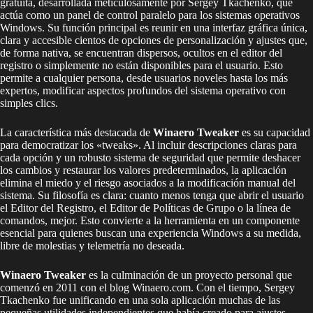
gratuita, desarrollada meticulosamente por Sergey Tkachenko, que
actúa como un panel de control paralelo para los sistemas operativos
Windows. Su función principal es reunir en una interfaz gráfica única,
clara y accesible cientos de opciones de personalización y ajustes que,
de forma nativa, se encuentran dispersos, ocultos en el editor del
registro o simplemente no están disponibles para el usuario. Esto
permite a cualquier persona, desde usuarios noveles hasta los más
expertos, modificar aspectos profundos del sistema operativo con
simples clics.
La característica más destacada de
Winaero Tweaker
es su capacidad
para democratizar los «tweaks». Al incluir descripciones claras para
cada opción y un robusto sistema de seguridad que permite deshacer
los cambios y restaurar los valores predeterminados, la aplicación
elimina el miedo y el riesgo asociados a la modificación manual del
sistema. Su filosofía es clara: cuanto menos tenga que abrir el usuario
el Editor del Registro, el Editor de Políticas de Grupo o la línea de
comandos, mejor. Esto convierte a la herramienta en un componente
esencial para quienes buscan una experiencia Windows a su medida,
libre de molestias y telemetría no deseada.
Winaero Tweaker
es la culminación de un proyecto personal que
comenzó en 2011 con el blog Winaero.com. Con el tiempo, Sergey
Tkachenko fue unificando en una sola aplicación muchas de las
pequeñas utilidades independientes que había creado para ajustes