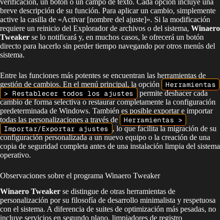
verificación, un botón o un campo de texto. Cada opción incluye una
breve descripción de su función. Para aplicar un cambio, simplemente
active la casilla de «Activar [nombre del ajuste]». Si la modificación
requiere un reinicio del Explorador de archivos o del sistema,
Winaero
Tweaker
se lo notificará y, en muchos casos, le ofrecerá un botón
directo para hacerlo sin perder tiempo navegando por otros menús del
sistema.
Entre las funciones más potentes se encuentran las herramientas de
gestión de cambios. En el menú principal, la opción
Herramientas
> Restablecer todos los ajustes
permite deshacer cada
cambio de forma selectiva o restaurar completamente la configuración
predeterminada de Windows. También es posible exportar e importar
todas las personalizaciones a través de
Herramientas >
Importar/Exportar ajustes
, lo que facilita la migración de su
configuración personalizada a un nuevo equipo o la creación de una
copia de seguridad completa antes de una instalación limpia del sistema
operativo.
Observaciones sobre el programa Winaero Tweaker
Winaero Tweaker
se distingue de otras herramientas de
personalización por su filosofía de desarrollo minimalista y respetuosa
con el sistema. A diferencia de suites de optimización más pesadas, no
incluye servicios en segundo plano, limpiadores de registro