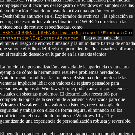
complejas modificaciones del Registro de Windows en simples casillas
de verificación. Cuando un usuario activa una opción, como
«Deshabilitar anuncios en el Explorador de archivos», la aplicación se
encarga de escribir los valores binarios o DWORD correctos en las
ubicaciones de registro especificadas, como
HKEY_CURRENT_USER\Software\Microsoft\Windows\Cur
rentVersion\Explorer\Advanced
. Esta automatización
elimina el riesgo de errores humanos y la intimidante barrera de entrada
que supone el Editor del Registro, permitiendo a los usuarios enfocarse
en el resultado deseado en lugar de en la sintaxis técnica.
La función de personalización avanzada de la apariencia es un claro
ejemplo de cómo la herramienta resuelve problemas heredados.
Anteriormente, modificar las fuentes del sistema o los bordes de las
ventanas implicaba lidiar con valores de registro pensados para
versiones antiguas de Windows, lo que podía causar inconsistencias
visuales en sistemas modernos. El desarrollador reescribió por
completo la lógica de la sección de Apariencia Avanzada para que
Winaero Tweaker
lea los valores existentes, cree una copia de
seguridad y trabaje con ellos de forma segura, eliminando así los
conflictos con el escalado de fuentes de Windows 10 y 11 y
garantizando una experiencia de personalización robusta y reversible.
El beneficio práctico para el usuario se traduce en un empoderamiento