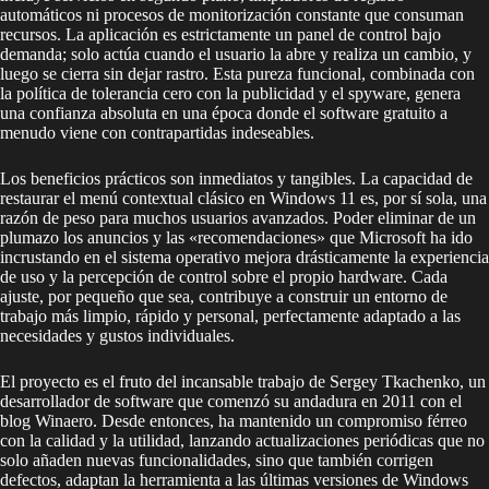
automáticos ni procesos de monitorización constante que consuman
recursos. La aplicación es estrictamente un panel de control bajo
demanda; solo actúa cuando el usuario la abre y realiza un cambio, y
luego se cierra sin dejar rastro. Esta pureza funcional, combinada con
la política de tolerancia cero con la publicidad y el spyware, genera
una confianza absoluta en una época donde el software gratuito a
menudo viene con contrapartidas indeseables.
Los beneficios prácticos son inmediatos y tangibles. La capacidad de
restaurar el menú contextual clásico en Windows 11 es, por sí sola, una
razón de peso para muchos usuarios avanzados. Poder eliminar de un
plumazo los anuncios y las «recomendaciones» que Microsoft ha ido
incrustando en el sistema operativo mejora drásticamente la experiencia
de uso y la percepción de control sobre el propio hardware. Cada
ajuste, por pequeño que sea, contribuye a construir un entorno de
trabajo más limpio, rápido y personal, perfectamente adaptado a las
necesidades y gustos individuales.
El proyecto es el fruto del incansable trabajo de Sergey Tkachenko, un
desarrollador de software que comenzó su andadura en 2011 con el
blog Winaero. Desde entonces, ha mantenido un compromiso férreo
con la calidad y la utilidad, lanzando actualizaciones periódicas que no
solo añaden nuevas funcionalidades, sino que también corrigen
defectos, adaptan la herramienta a las últimas versiones de Windows