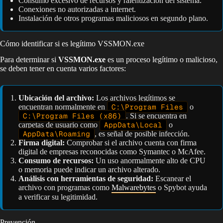
Consumo excesivo de recursos y ralentización del sistema.
Conexiones no autorizadas a internet.
Instalación de otros programas maliciosos en segundo plano.
Cómo identificar si es legítimo VSSMON.exe
Para determinar si
VSSMON.exe
es un proceso legítimo o malicioso,
se deben tener en cuenta varios factores:
Ubicación del archivo:
Los archivos legítimos se
encuentran normalmente en
C:\Program Files
o
C:\Program Files (x86)
. Si se encuentra en
carpetas de usuario como
AppData\Local
o
AppData\Roaming
, es señal de posible infección.
Firma digital:
Comprobar si el archivo cuenta con firma
digital de empresas reconocidas como Symantec o McAfee.
Consumo de recursos:
Un uso anormalmente alto de CPU
o memoria puede indicar un archivo alterado.
Análisis con herramientas de seguridad:
Escanear el
archivo con programas como
Malwarebytes
o Spybot ayuda
a verificar su legitimidad.
Prevención