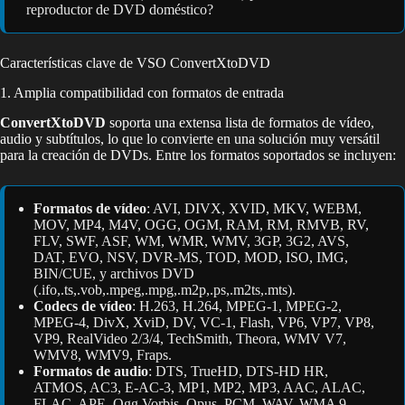
reproductor de DVD doméstico?
Características clave de VSO ConvertXtoDVD
1. Amplia compatibilidad con formatos de entrada
ConvertXtoDVD
soporta una extensa lista de formatos de vídeo,
audio y subtítulos, lo que lo convierte en una solución muy versátil
para la creación de DVDs. Entre los formatos soportados se incluyen:
Formatos de vídeo
: AVI, DIVX, XVID, MKV, WEBM,
MOV, MP4, M4V, OGG, OGM, RAM, RM, RMVB, RV,
FLV, SWF, ASF, WM, WMR, WMV, 3GP, 3G2, AVS,
DAT, EVO, NSV, DVR-MS, TOD, MOD, ISO, IMG,
BIN/CUE, y archivos DVD
(.ifo,.ts,.vob,.mpeg,.mpg,.m2p,.ps,.m2ts,.mts).
Codecs de vídeo
: H.263, H.264, MPEG-1, MPEG-2,
MPEG-4, DivX, XviD, DV, VC-1, Flash, VP6, VP7, VP8,
VP9, RealVideo 2/3/4, TechSmith, Theora, WMV V7,
WMV8, WMV9, Fraps.
Formatos de audio
: DTS, TrueHD, DTS-HD HR,
ATMOS, AC3, E-AC-3, MP1, MP2, MP3, AAC, ALAC,
FLAC, APE, Ogg Vorbis, Opus, PCM, WAV, WMA 9,