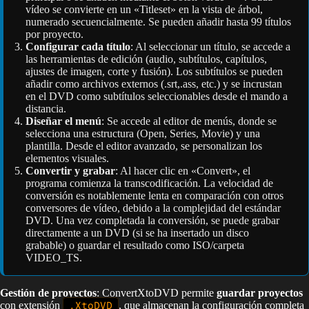
vídeo se convierte en un «Titleset» en la vista de árbol,
numerado secuencialmente. Se pueden añadir hasta 99 títulos
por proyecto.
Configurar cada título
: Al seleccionar un título, se accede a
las herramientas de edición (audio, subtítulos, capítulos,
ajustes de imagen, corte y fusión). Los subtítulos se pueden
añadir como archivos externos (.srt,.ass, etc.) y se incrustan
en el DVD como subtítulos seleccionables desde el mando a
distancia.
Diseñar el menú
: Se accede al editor de menús, donde se
selecciona una estructura (Open, Series, Movie) y una
plantilla. Desde el editor avanzado, se personalizan los
elementos visuales.
Convertir y grabar
: Al hacer clic en «Convert», el
programa comienza la transcodificación. La velocidad de
conversión es notablemente lenta en comparación con otros
conversores de vídeo, debido a la complejidad del estándar
DVD. Una vez completada la conversión, se puede grabar
directamente a un DVD (si se ha insertado un disco
grabable) o guardar el resultado como ISO/carpeta
VIDEO_TS.
Gestión de proyectos
: ConvertXtoDVD permite
guardar proyectos
con extensión
.XtoDVD
, que almacenan la configuración completa