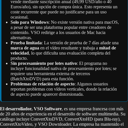
vende mediante suscripción anual (49,99 USD/año o 40
Euros/año), sin opción de compra única. Esto representa un
coste recurrente que puede no justificarse para un uso
ocasional.
Solo para Windows
: No existe versión nativa para macOS,
a pesar de ser una plataforma popular entre creadores de
contenido. VSO redirige a los usuarios de Mac hacia
alternativas.
Prueba limitada
: La versión de prueba de 7 días añade una
marca de agua
en el vídeo resultante y trabaja a
mitad de
velocidad
, lo que dificulta una evaluación completa del
producto.
Sin procesamiento por lotes nativo
: El programa no
incluye funcionalidad nativa de procesamiento por lotes; se
requiere una herramienta externa de terceros
(BatchXtoDVD) para esta función.
Problemas de relación de aspecto
: Algunos usuarios
reportan problemas con vídeos verticales, donde la relación
de aspecto puede aparecer distorsionada.
El desarrollador, VSO Software
, es una empresa francesa con más
de 20 años de experiencia en el desarrollo de software multimedia. Su
catálogo incluye ConvertXtoDVD, ConvertXtoHD (para Blu-ray),
ConvertXtoVideo, y VSO Downloader. La empresa ha mantenido el