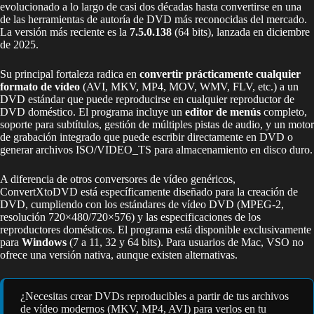
evolucionado a lo largo de casi dos décadas hasta convertirse en una
de las herramientas de autoría de DVD más reconocidas del mercado.
La versión más reciente es la
7.5.0.138
(64 bits), lanzada en diciembre
de 2025.
Su principal fortaleza radica en
convertir prácticamente cualquier
formato de vídeo
(AVI, MKV, MP4, MOV, WMV, FLV, etc.) a un
DVD estándar que puede reproducirse en cualquier reproductor de
DVD doméstico. El programa incluye un
editor de menús
completo,
soporte para subtítulos, gestión de múltiples pistas de audio, y un motor
de grabación integrado que puede escribir directamente en DVD o
generar archivos ISO/VIDEO_TS para almacenamiento en disco duro.
A diferencia de otros conversores de vídeo genéricos,
ConvertXtoDVD está específicamente diseñado para la creación de
DVD, cumpliendo con los estándares de vídeo DVD (MPEG-2,
resolución 720×480/720×576) y las especificaciones de los
reproductores domésticos. El programa está disponible exclusivamente
para
Windows
(7 a 11, 32 y 64 bits). Para usuarios de Mac, VSO no
ofrece una versión nativa, aunque existen alternativas.
¿Necesitas crear DVDs reproducibles a partir de tus archivos
de vídeo modernos (MKV, MP4, AVI) para verlos en tu