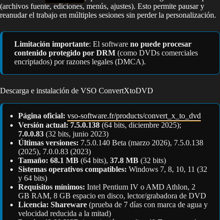
(archivos fuente, ediciones, menús, ajustes). Esto permite pausar y
reanudar el trabajo en múltiples sesiones sin perder la personalización.
Limitación importante
: El software
no puede procesar
contenido protegido por DRM
(como DVDs comerciales
encriptados) por razones legales (DMCA).
Descarga e instalación de VSO ConvertXtoDVD
Página oficial:
vso-software.fr/products/convert_x_to_dvd
Versión actual:
7.5.0.138
(64 bits, diciembre 2025);
7.0.0.83
(32 bits, junio 2023)
Últimas versiones:
7.5.0.140 Beta (marzo 2026), 7.5.0.138
(2025), 7.0.0.83 (2023)
Tamaño:
68.1 MB
(64 bits),
37.8 MB
(32 bits)
Sistemas operativos compatibles:
Windows 7, 8, 10, 11 (32
y 64 bits)
Requisitos mínimos:
Intel Pentium IV o AMD Athlon, 2
GB RAM, 8 GB espacio en disco, lector/grabadora de DVD
Licencia:
Shareware
(prueba de 7 días con marca de agua y
velocidad reducida a la mitad)