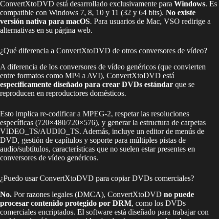
ConvertXtoDVD está desarrollado exclusivamente para
Windows
. Es
compatible con Windows 7, 8, 10 y 11 (32 y 64 bits).
No existe
versión nativa para macOS
. Para usuarios de Mac, VSO redirige a
alternativas en su página web.
¿Qué diferencia a ConvertXtoDVD de otros conversores de vídeo?
A diferencia de los conversores de vídeo genéricos (que convierten
entre formatos como MP4 a AVI), ConvertXtoDVD está
específicamente diseñado para crear DVDs estándar
que se
reproducen en reproductores domésticos.
Esto implica re-codificar a MPEG-2, respetar las resoluciones
específicas (720×480/720×576), y generar la estructura de carpetas
VIDEO_TS/AUDIO_TS. Además, incluye un editor de menús de
DVD, gestión de capítulos y soporte para múltiples pistas de
audio/subtítulos, características que no suelen estar presentes en
conversores de vídeo genéricos.
¿Puedo usar ConvertXtoDVD para copiar DVDs comerciales?
No.
Por razones legales (DMCA), ConvertXtoDVD
no puede
procesar contenido protegido por DRM
, como los DVDs
comerciales encriptados. El software está diseñado para trabajar con