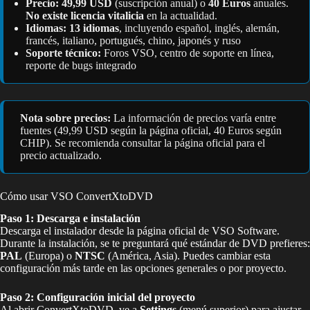
Precio:
49,99 USD
(suscripción anual) o
40 Euros
anuales.
No existe licencia vitalicia
en la actualidad.
Idiomas:
13 idiomas
, incluyendo español, inglés, alemán,
francés, italiano, portugués, chino, japonés y ruso
Soporte técnico:
Foros VSO, centro de soporte en línea,
reporte de bugs integrado
Nota sobre precios:
La información de precios varía entre
fuentes (49,99 USD según la página oficial, 40 Euros según
CHIP). Se recomienda consultar la página oficial para el
precio actualizado.
Cómo usar VSO ConvertXtoDVD
Paso 1: Descarga e instalación
Descarga el instalador desde la página oficial de VSO Software.
Durante la instalación, se te preguntará qué estándar de DVD prefieres:
PAL
(Europa) o
NTSC
(América, Asia). Puedes cambiar esta
configuración más tarde en las opciones generales o por proyecto.
Paso 2: Configuración inicial del proyecto
Al abrir ConvertXtoDVD, ve a
Settings
(menú superior) para ajustar