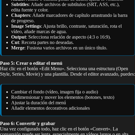
Subtitles
: Añade archivos de subtítulos (SRT, ASS, etc.),
edita fuente y color.
Chapters
: Añade marcadores de capítulo arrastrando la barra
de progreso.
Image Settings
: Ajusta brillo, contraste, saturación, rota el
vídeo, añade marcas de agua.
Output
: Selecciona relación de aspecto (4:3 o 16:9).
Cut
: Recorta partes no deseadas.
Merge
: Fusiona varios archivos en un único título.
Paso 5: Crear o editar el menú
Haz clic en el botón «Edit Menu». Selecciona una estructura (Open
Style, Series, Movie) y una plantilla. Desde el editor avanzado, puedes:
Cambiar el fondo (vídeo, imagen fija o audio)
Redimensionar y mover los elementos (botones, texto)
Ajustar la duración del menú
Añadir elementos decorativos adicionales
Paso 6: Convertir y grabar
Una vez configurado todo, haz clic en el botón «Convert». La
conversión puede ser lenta, especialmente en vídeos largos o en alta