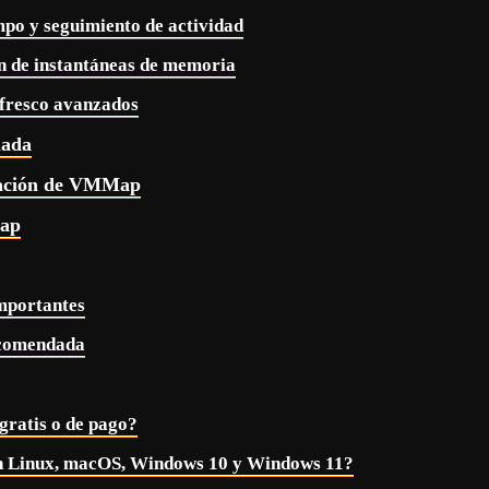
mpo y seguimiento de actividad
 de instantáneas de memoria
refresco avanzados
lada
alación de VMMap
ap
mportantes
ecomendada
ratis o de pago?
en Linux, macOS, Windows 10 y Windows 11?