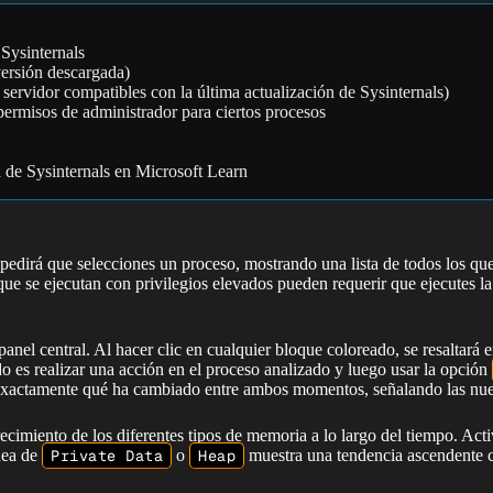
 Sysinternals
ersión descargada)
servidor compatibles con la última actualización de Sysinternals)
rmisos de administrador para ciertos procesos
 de Sysinternals en Microsoft Learn
 pedirá que selecciones un proceso, mostrando una lista de todos los que
que se ejecutan con privilegios elevados pueden requerir que ejecutes l
el central. Al hacer clic en cualquier bloque coloreado, se resaltará en 
o es realizar una acción en el proceso analizado y luego usar la opción
á exactamente qué ha cambiado entre ambos momentos, señalando las nue
ecimiento de los diferentes tipos de memoria a lo largo del tiempo. Acti
ínea de
Private Data
o
Heap
muestra una tendencia ascendente c