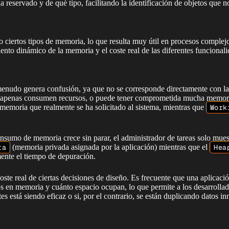
reservado y de qué tipo, facilitando la identificación de objetos que n
o ciertos tipos de memoria, lo que resulta muy útil en procesos complej
nto dinámico de la memoria y el coste real de las diferentes funcionali
enudo genera confusión, ya que no se corresponde directamente con la
que apenas consumen recursos, o puede tener comprometida mucha memo
memoria que realmente se ha solicitado al sistema, mientras que
Work
sumo de memoria crece sin parar, el administrador de tareas solo muest
ta
(memoria privada asignada por la aplicación) mientras que el
Hea
ente el tiempo de depuración.
coste real de ciertas decisiones de diseño. Es frecuente que una aplica
 en memoria y cuánto espacio ocupan, lo que permite a los desarrollad
s está siendo eficaz o si, por el contrario, se están duplicando datos i