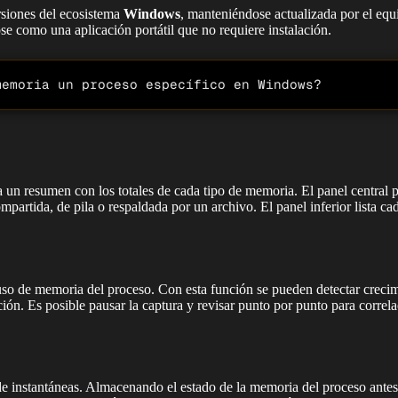
rsiones del ecosistema
Windows
, manteniéndose actualizada por el eq
ose como una aplicación portátil que no requiere instalación.
memoria un proceso específico en Windows?
a un resumen con los totales de cada tipo de memoria. El panel central 
ompartida, de pila o respaldada por un archivo. El panel inferior lista 
uso de memoria del proceso. Con esta función se pueden detectar crecim
ación. Es posible pausar la captura y revisar punto por punto para corre
 de instantáneas. Almacenando el estado de la memoria del proceso ante