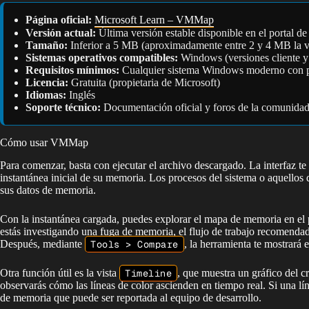
Página oficial:
Microsoft Learn – VMMap
Versión actual:
Última versión estable disponible en el portal de
Tamaño:
Inferior a 5 MB (aproximadamente entre 2 y 4 MB la v
Sistemas operativos compatibles:
Windows (versiones cliente y 
Requisitos mínimos:
Cualquier sistema Windows moderno con pe
Licencia:
Gratuita (propietaria de Microsoft)
Idiomas:
Inglés
Soporte técnico:
Documentación oficial y foros de la comunidad
Cómo usar VMMap
Para comenzar, basta con ejecutar el archivo descargado. La interfaz te
instantánea inicial de su memoria. Los procesos del sistema o aquellos 
sus datos de memoria.
Con la instantánea cargada, puedes explorar el mapa de memoria en el pan
estás investigando una fuga de memoria, el flujo de trabajo recomendad
Después, mediante
Tools > Compare
, la herramienta te mostrar
Otra función útil es la vista
Timeline
, que muestra un gráfico del cr
observarás cómo las líneas de color ascienden en tiempo real. Si una l
de memoria que puede ser reportada al equipo de desarrollo.