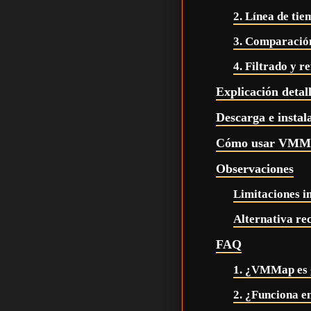
2. Línea de tie
3. Comparación
4. Filtrado y 
Explicación detal
Descarga e inst
Cómo usar VMM
Observaciones
Limitaciones i
Alternativa r
FAQ
1. ¿VMMap es g
2. ¿Funciona 