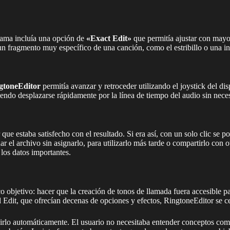
rama incluía una opción de
«Exact Edit»
que permitía ajustar con mayor
n fragmento muy específico de una canción, como el estribillo o una int
toneEditor
permitía avanzar y retroceder utilizando el joystick del di
iendo desplazarse rápidamente por la línea de tiempo del audio sin necesi
que estaba satisfecho con el resultado. Si era así, con un solo clic se p
 el archivo sin asignarlo, para utilizarlo más tarde o compartirlo con o
los datos importantes.
 objetivo: hacer que la creación de tonos de llamada fuera accesible pa
 Edit, que ofrecían decenas de opciones y efectos, RingtoneEditor se c
irlo automáticamente. El usuario no necesitaba entender conceptos com