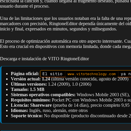
escuchaba la canción y, cuando llegaba al fragmento deseado, pulsaba u
usuario durante el proceso.
Una de las limitaciones que los usuarios notaban era la falta de una rep
marcadores con precisión, RingtoneEditor dependía únicamente del oíd
inicio y final, expresados en minutos, segundos y milisegundos.
El proceso de optimización automática era otro aspecto interesante. C
Esto era crucial en dispositivos con memoria limitada, donde cada mega
Descarga e instalación de VITO RingtoneEditor
Página oficial:
El sitio
ya no
www.vitotechnology.com
Versión actual:
1.24
(última versión conocida, agosto de 2009)
Últimas versiones:
1.24 (2009), 1.0 (2006)
Tamaño:
1.5 MB
Sistemas operativos compatibles:
Windows Mobile 2003 (SE), 
Requisitos mínimos:
Pocket PC con Windows Mobile 2003 o sup
Licencia:
Shareware
(prueba de 14 días), precio completo 9,9
Idiomas:
Inglés, ruso, alemán, entre otros
Soporte técnico:
No disponible (producto discontinuado desde 