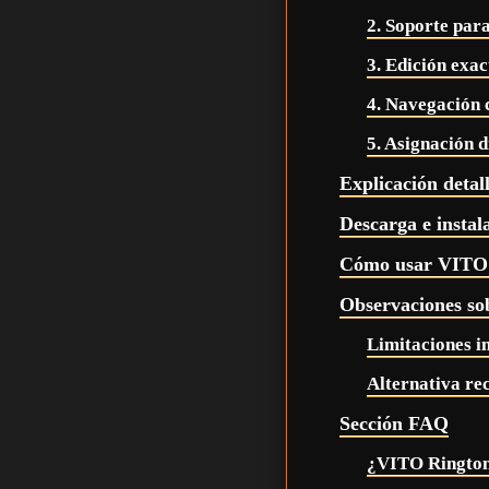
2. Soporte par
3. Edición exac
4. Navegación 
5. Asignación 
Explicación detal
Descarga e insta
Cómo usar VITO 
Observaciones so
Limitaciones i
Alternativa r
Sección FAQ
¿VITO Ringtone