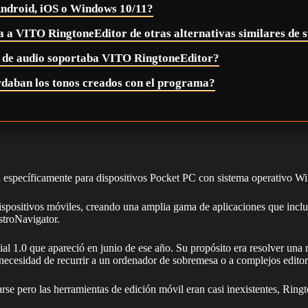
ndroid, iOS o Windows 10/11?
a a VITO RingtoneEditor de otras alternativas similares de 
 de audio soportaba VITO RingtoneEditor?
daban los tonos creados con el programa?
a específicamente para dispositivos Pocket PC con sistema operativo W
positivos móviles, creando una amplia gama de aplicaciones que incluí
stroNavigator.
cial 1.0 que apareció en junio de ese año. Su propósito era resolver un
 necesidad de recurrir a un ordenador de sobremesa o a complejos editor
se pero las herramientas de edición móvil eran casi inexistentes, Ringt