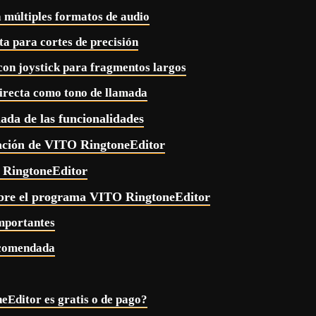
a múltiples formatos de audio
ta para cortes de precisión
con joystick para fragmentos largos
directa como tono de llamada
lada de las funcionalidades
lación de VITO RingtoneEditor
RingtoneEditor
bre el programa VITO RingtoneEditor
mportantes
ecomendada
Editor es gratis o de pago?