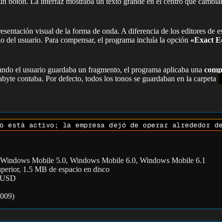
n botón. La interfaz mostraba un texto grande en el centro que cambiab
resentación visual de la forma de onda. A diferencia de los editores de e
o del usuario. Para compensar, el programa incluía la opción
«Exact E
uando el usuario guardaba un fragmento, el programa aplicaba una
compr
byte contaba. Por defecto, todos los tonos se guardaban en la carpeta
 está activo; la empresa dejó de operar alrededor d
Windows Mobile 5.0, Windows Mobile 6.0, Windows Mobile 6.1
erior, 1.5 MB de espacio en disco
5 USD
2009)