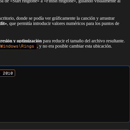
a de «Start ringtone» a «Finish ringtone», guiando visualmente al
scritorio, donde se podía ver gráficamente la canción y arrastrar
dit»
, que permitía introducir valores numéricos para los puntos de
esión y optimización
para reducir el tamaño del archivo resultante.
Windows\Rings
, y no era posible cambiar esta ubicación.
e 2010