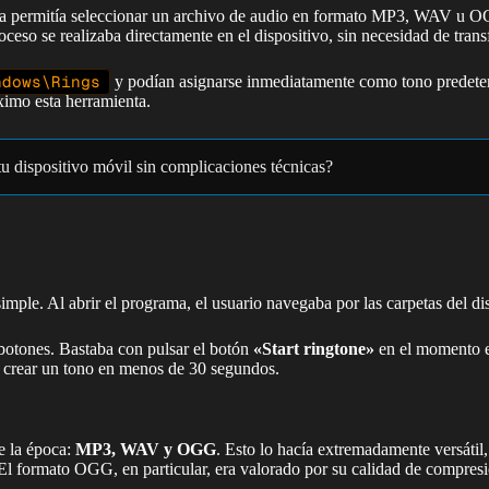
a permitía seleccionar un archivo de audio en formato MP3, WAV u OGG,
so se realizaba directamente en el dispositivo, sin necesidad de transfe
ndows\Rings
y podían asignarse inmediatamente como tono predeter
imo esta herramienta.
tu dispositivo móvil sin complicaciones técnicas?
imple. Al abrir el programa, el usuario navegaba por las carpetas del di
botones. Bastaba con pulsar el botón
«Start ringtone»
en el momento ex
a crear un tono en menos de 30 segundos.
e la época:
MP3, WAV y OGG
. Esto lo hacía extremadamente versátil
 El formato OGG, en particular, era valorado por su calidad de compres