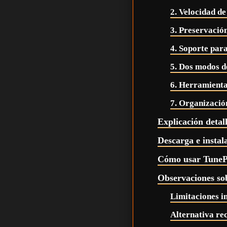
2. Velocidad d
3. Preservació
4. Soporte para
5. Dos modos d
6. Herramienta
7. Organización
Explicación detal
Descarga e instal
Cómo usar TunePa
Observaciones so
Limitaciones i
Alternativa r