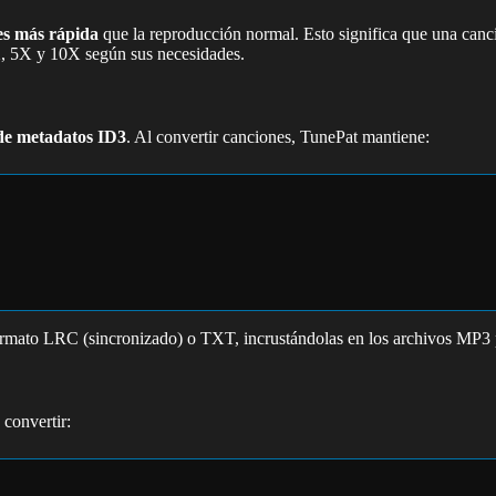
es más rápida
que la reproducción normal. Esto significa que una can
1X, 5X y 10X según sus necesidades.
de metadatos ID3
. Al convertir canciones, TunePat mantiene:
rmato LRC (sincronizado) o TXT, incrustándolas en los archivos MP3 p
 convertir: