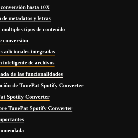
e conversión hasta 10X
n de metadatos y letras
 múltiples tipos de contenido
e conversión
s adicionales integradas
 inteligente de archivos
lada de las funcionalidades
ación de TunePat Spotify Converter
t Spotify Converter
bre TunePat Spotify Converter
mportantes
ecomendada