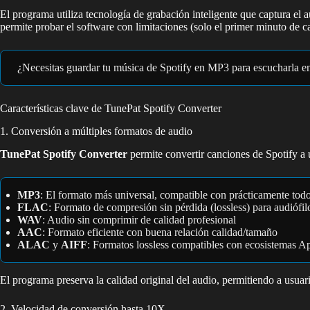
El programa utiliza tecnología de grabación inteligente que captura el
permite probar el software con limitaciones (solo el primer minuto de c
¿Necesitas guardar tu música de Spotify en MP3 para escucharla en 
Características clave de TunePat Spotify Converter
1. Conversión a múltiples formatos de audio
TunePat Spotify Converter
permite convertir canciones de Spotify a 
MP3
: El formato más universal, compatible con prácticamente todo
FLAC
: Formato de compresión sin pérdida (lossless) para audiófil
WAV
: Audio sin comprimir de calidad profesional
AAC
: Formato eficiente con buena relación calidad/tamaño
ALAC
y
AIFF
: Formatos lossless compatibles con ecosistemas A
El programa preserva la calidad original del audio, permitiendo a usuar
2. Velocidad de conversión hasta 10X