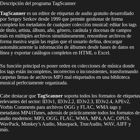
Descripción del programa TagScanner
TagScanner
es un editor de etiquetas de audio gratuito desarrollado
por Sergey Serkov desde 1999 que permite gestionar de forma
completa los metadatos de cualquier colección musical: editar los tags
de título, artista, álbum, año, género, carátula y docenas de campos
más en múltiples archivos simultáneamente, renombrar archivos de
forma masiva según las reglas que el usuario defina, descargar
automáticamente la información de álbumes desde bases de datos en
línea y exportar catálogos completos en HTML o Excel.
Su función principal es poner orden en colecciones de música donde
los tags están incompletos, incorrectos o inconsistentes, transformando
carpetas llenas de archivos MP3 mal etiquetados en una biblioteca
musical perfectamente organizada.
Cabe destacar que
TagScanner
soporta todos los formatos de etiquetas
relevantes del sector: ID3v1, ID3v2.2, ID3v2.3, ID3v2.4, APEv2,
Vorbis Comments para archivos OGG y FLAC, WMA tags y
metadatos MP4/iTunes, además de prácticamente todos los formatos de
audio modernos: MP3, OGG, FLAC, WMA, MP4, AAC, OPUS,
WavPack, Monkey’s Audio, Musepack, TrueAudio, WAV, AIFF y
más.