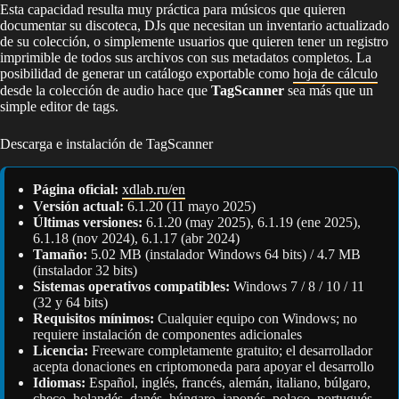
Esta capacidad resulta muy práctica para músicos que quieren
documentar su discoteca, DJs que necesitan un inventario actualizado
de su colección, o simplemente usuarios que quieren tener un registro
imprimible de todos sus archivos con sus metadatos completos. La
posibilidad de generar un catálogo exportable como
hoja de cálculo
desde la colección de audio hace que
TagScanner
sea más que un
simple editor de tags.
Descarga e instalación de TagScanner
Página oficial:
xdlab.ru/en
Versión actual:
6.1.20 (11 mayo 2025)
Últimas versiones:
6.1.20 (may 2025), 6.1.19 (ene 2025),
6.1.18 (nov 2024), 6.1.17 (abr 2024)
Tamaño:
5.02 MB (instalador Windows 64 bits) / 4.7 MB
(instalador 32 bits)
Sistemas operativos compatibles:
Windows 7 / 8 / 10 / 11
(32 y 64 bits)
Requisitos mínimos:
Cualquier equipo con Windows; no
requiere instalación de componentes adicionales
Licencia:
Freeware completamente gratuito; el desarrollador
acepta donaciones en criptomoneda para apoyar el desarrollo
Idiomas:
Español, inglés, francés, alemán, italiano, búlgaro,
checo, holandés, danés, húngaro, japonés, polaco, portugués,