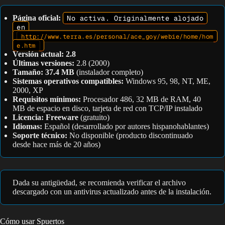
Página oficial:
No activa. Originalmente alojado
en
http://www.terra.es/personal/ace_goy/webie/home/hom
e.htm
Versión actual:
2.8
Últimas versiones:
2.8 (2000)
Tamaño:
37.4 MB
(instalador completo)
Sistemas operativos compatibles:
Windows 95, 98, NT, ME,
2000, XP
Requisitos mínimos:
Procesador 486, 32 MB de RAM, 40
MB de espacio en disco, tarjeta de red con TCP/IP instalado
Licencia:
Freeware
(gratuito)
Idiomas:
Español (desarrollado por autores hispanohablantes)
Soporte técnico:
No disponible (producto discontinuado
desde hace más de 20 años)
Dada su antigüedad, se recomienda verificar el archivo
descargado con un antivirus actualizado antes de la instalación.
Cómo usar Spuertos