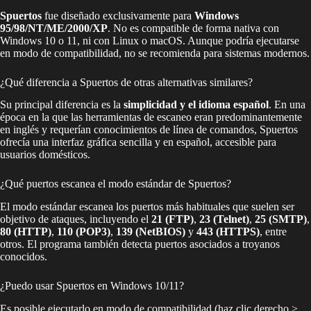
Spuertos
fue diseñado exclusivamente para
Windows
95/98/NT/ME/2000/XP
. No es compatible de forma nativa con
Windows 10 o 11, ni con Linux o macOS. Aunque podría ejecutarse
en modo de compatibilidad, no se recomienda para sistemas modernos.
¿Qué diferencia a Spuertos de otras alternativas similares?
Su principal diferencia es la
simplicidad y el idioma español
. En una
época en la que las herramientas de escaneo eran predominantemente
en inglés y requerían conocimientos de línea de comandos, Spuertos
ofrecía una interfaz gráfica sencilla y en español, accesible para
usuarios domésticos.
¿Qué puertos escanea el modo estándar de Spuertos?
El modo estándar escanea los puertos más habituales que suelen ser
objetivo de ataques, incluyendo el
21 (FTP)
,
23 (Telnet)
,
25 (SMTP)
,
80 (HTTP)
,
110 (POP3)
,
139 (NetBIOS)
y
443 (HTTPS)
, entre
otros. El programa también detecta puertos asociados a troyanos
conocidos.
¿Puedo usar Spuertos en Windows 10/11?
Es posible ejecutarlo en modo de compatibilidad (haz clic derecho >