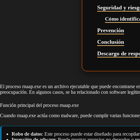
Seguridad y riesg
Cómo identifica
Prevención
Conclusión
Descargo de resp
El proceso rnaap.exe es un archivo ejecutable que puede encontrarse e
preocupación. En algunos casos, se ha relacionado con software legít
Función principal del proceso rnaap.exe
Cuando rnaap.exe actúa como malware, puede cumplir varias funciones
Robo de datos
: Este proceso puede estar diseñado para recopilar
Inyección de adware
: Puede mostrar anuncios no deseados o redi