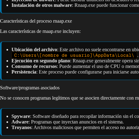
Instalación de otros malware
: Rnaap.exe puede funcionar como 
Características del proceso rnaap.exe
Las características de rnaap.exe incluyen:
Ubicación del archivo
: Este archivo no suele encontrarse en ub
C:\Users\[nombre de usuario]\AppData\Local\
.
Ejecución en segundo plano
: Rnaap.exe generalmente opera sin 
Consumo de recursos
: Puede aumentar el uso de CPU o memoria,
Persistencia
: Este proceso puede configurarse para iniciarse aut
Software/programas asociados
No se conocen programas legítimos que se asocien directamente con rn
Spyware
: Software diseñado para recopilar información sin el c
Adware
: Programas que inyectan anuncios en el sistema.
Troyanos
: Archivos maliciosos que permiten el acceso no autori