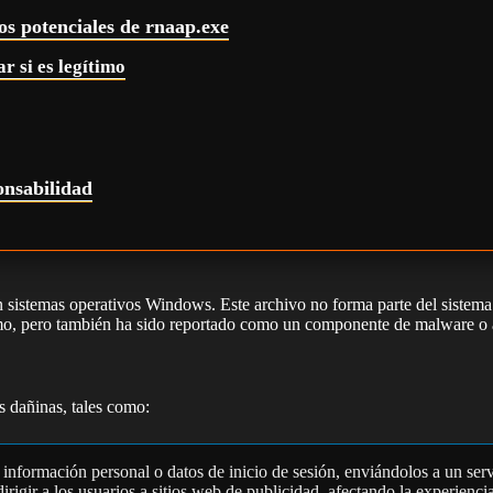
os potenciales de rnaap.exe
r si es legítimo
onsabilidad
n sistemas operativos Windows. Este archivo no forma parte del sistem
imo, pero también ha sido reportado como un componente de malware o 
 dañinas, tales como:
 información personal o datos de inicio de sesión, enviándolos a un ser
rigir a los usuarios a sitios web de publicidad, afectando la experienc