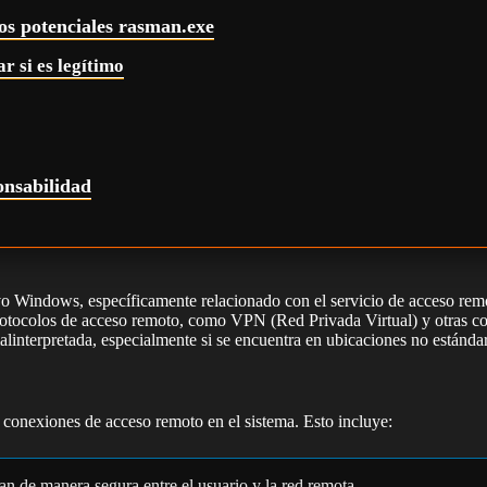
os potenciales rasman.exe
r si es legítimo
onsabilidad
o Windows, específicamente relacionado con el servicio de acceso rem
rotocolos de acceso remoto, como VPN (Red Privada Virtual) y otras co
linterpretada, especialmente si se encuentra en ubicaciones no estándar
as conexiones de acceso remoto en el sistema. Esto incluye:
n de manera segura entre el usuario y la red remota.