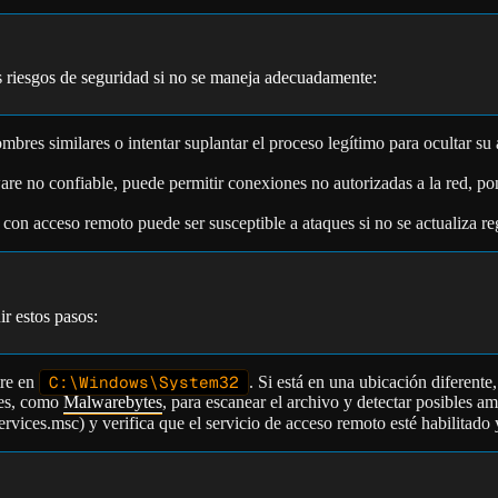
s riesgos de seguridad si no se maneja adecuadamente:
mbres similares o intentar suplantar el proceso legítimo para ocultar s
ware no confiable, puede permitir conexiones no autorizadas a la red, po
 con acceso remoto puede ser susceptible a ataques si no se actualiza r
ir estos pasos:
tre en
C:\Windows\System32
. Si está en una ubicación diferent
les, como
Malwarebytes
, para escanear el archivo y detectar posibles a
ervices.msc) y verifica que el servicio de acceso remoto esté habilitad