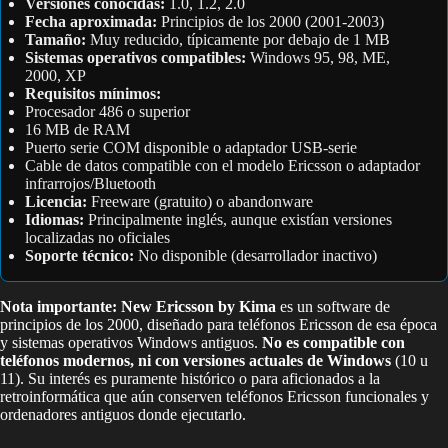
Versiones conocidas:
1.0, 1.2, 2.0
Fecha aproximada:
Principios de los 2000 (2001-2003)
Tamaño:
Muy reducido, típicamente por debajo de 1 MB
Sistemas operativos compatibles:
Windows 95, 98, ME,
2000, XP
Requisitos mínimos:
Procesador 486 o superior
16 MB de RAM
Puerto serie COM disponible o adaptador USB-serie
Cable de datos compatible con el modelo Ericsson o adaptador
infrarrojos/Bluetooth
Licencia:
Freeware (gratuito) o abandonware
Idiomas:
Principalmente inglés, aunque existían versiones
localizadas no oficiales
Soporte técnico:
No disponible (desarrollador inactivo)
Nota importante:
New Ericsson by Kima
es un software de
principios de los 2000, diseñado para teléfonos Ericsson de esa época
y sistemas operativos Windows antiguos.
No es compatible con
teléfonos modernos, ni con versiones actuales de Windows
(10 u
11). Su interés es puramente histórico o para aficionados a la
retroinformática que aún conserven teléfonos Ericsson funcionales y
ordenadores antiguos donde ejecutarlo.