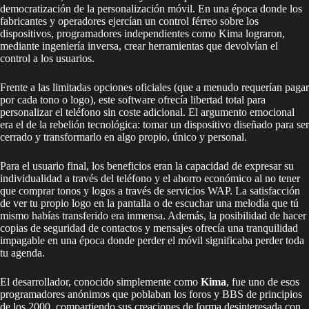
democratización de la personalización móvil. En una época donde los
fabricantes y operadores ejercían un control férreo sobre los
dispositivos, programadores independientes como Kima lograron,
mediante ingeniería inversa, crear herramientas que devolvían el
control a los usuarios.
Frente a las limitadas opciones oficiales (que a menudo requerían pagar
por cada tono o logo), este software ofrecía libertad total para
personalizar el teléfono sin coste adicional. El argumento emocional
era el de la rebelión tecnológica: tomar un dispositivo diseñado para ser
cerrado y transformarlo en algo propio, único y personal.
Para el usuario final, los beneficios eran la capacidad de expresar su
individualidad a través del teléfono y el ahorro económico al no tener
que comprar tonos y logos a través de servicios WAP. La satisfacción
de ver tu propio logo en la pantalla o de escuchar una melodía que tú
mismo habías transferido era inmensa. Además, la posibilidad de hacer
copias de seguridad de contactos y mensajes ofrecía una tranquilidad
impagable en una época donde perder el móvil significaba perder toda
tu agenda.
El desarrollador, conocido simplemente como
Kima
, fue uno de esos
programadores anónimos que poblaban los foros y BBS de principios
de los 2000, compartiendo sus creaciones de forma desinteresada con