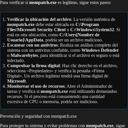
Para verificar si
msmpatch.exe
es legítimo, sigue estos pasos:
Verificar la ubicación del archivo
: La versión auténtica de
msmpatch.exe
debe estar ubicada en
C:\Program
Files\Microsoft Security Client
o
C:\Windows\System32
. Si
está en otra ubicación, como
C:\Users[Nombre de
Usuario]\AppData
, podría ser un archivo malicioso.
Escanear con un antivirus
: Realiza un análisis completo del
sistema con un antivirus confiable, como
Windows Defender
o
Malwarebytes
, para identificar si el archivo es seguro o está
infectado.
Comprobar la firma digital
: Haz clic derecho en el archivo,
selecciona «Propiedades» y verifica la pestaña «Firma
Digital». Un archivo legítimo tendrá una firma digital de
Microsoft
.
Monitorear el uso de recursos
: Abre el Administrador de
tareas y verifica si
msmpatch.exe
está utilizando demasiados
recursos. Si el proceso está consumiendo una cantidad
excesiva de CPU o memoria, podría ser malicioso.
Prevención y seguridad con msmpatch.exe
Para proteger tu sistema y evitar problemas con
msmpatch.exe
, sigue