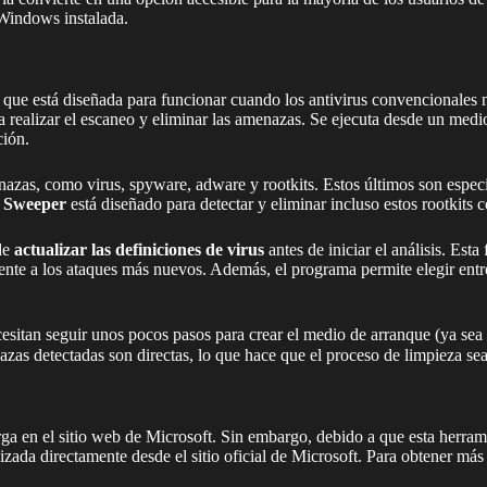
 Windows instalada.
 que está diseñada para funcionar cuando los antivirus convencionales n
ra realizar el escaneo y eliminar las amenazas. Se ejecuta desde un me
ción.
enazas, como virus, spyware, adware y rootkits. Estos últimos son espec
m Sweeper
está diseñado para detectar y eliminar incluso estos rootkits 
 de
actualizar las definiciones de virus
antes de iniciar el análisis. Est
rente a los ataques más nuevos. Además, el programa permite elegir entr
necesitan seguir unos pocos pasos para crear el medio de arranque (ya 
enazas detectadas son directas, lo que hace que el proceso de limpieza s
rga en el sitio web de Microsoft. Sin embargo, debido a que esta herr
zada directamente desde el sitio oficial de Microsoft. Para obtener más d