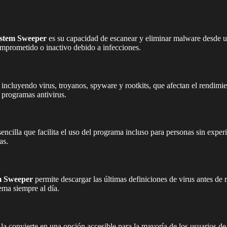
ystem Sweeper
es su capacidad de escanear y eliminar malware desde un
mprometido o inactivo debido a infecciones.
, incluyendo virus, troyanos, spyware y rootkits, que afectan el rendimi
 programas antivirus.
sencilla que facilita el uso del programa incluso para personas sin exper
as.
m Sweeper
permite descargar las últimas definiciones de virus antes de r
ema siempre al día.
a convierte en una opción accesible para la mayoría de los usuarios de