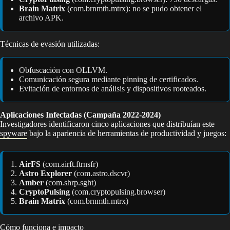
Brain Matrix
(com.brnmth.mtrx): no se pudo obtener el
archivo APK.
Técnicas de evasión utilizadas:
Obfuscación con OLLVM.
Comunicación segura mediante pinning de certificados.
Evitación de entornos de análisis y dispositivos rooteados.
Aplicaciones Infectadas (Campaña 2022-2024)
Investigadores identificaron cinco aplicaciones que distribuían este
spyware
bajo la apariencia de herramientas de productividad y juegos:
AirFS
(com.airft.ftrnsfr)
Astro Explorer
(com.astro.dscvr)
Amber
(com.shrp.sght)
CryptoPulsing
(com.cryptopulsing.browser)
Brain Matrix
(com.brnmth.mtrx)
Cómo funciona e impacto