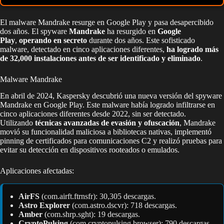
El malware Mandrake resurge en Google Play y pasa desapercibido
dos años. El spyware
Mandrake
ha resurgido en
Google
Play
,
operando en secreto
durante dos años. Este sofisticado
malware, detectado en cinco aplicaciones diferentes,
ha logrado más
de 32,000 instalaciones antes de ser identificado y eliminado
.
Malware Mandrake
En abril de 2024, Kaspersky descubrió una nueva versión del spyware
Mandrake en Google Play. Este malware había logrado infiltrarse en
cinco aplicaciones diferentes desde 2022, sin ser detectado.
Utilizando
técnicas avanzadas de evasión y ofuscación
, Mandrake
movió su funcionalidad maliciosa a bibliotecas nativas, implementó
pinning de certificados para comunicaciones C2 y realizó pruebas para
evitar su detección en dispositivos rooteados o emulados.
Aplicaciones afectadas:
AirFS
(com.airft.ftrnsfr): 30,305 descargas.
Astro Explorer
(com.astro.dscvr): 718 descargas.
Amber
(com.shrp.sght): 19 descargas.
CryptoPulsing
(com.cryptopulsing.browser): 790 descargas.