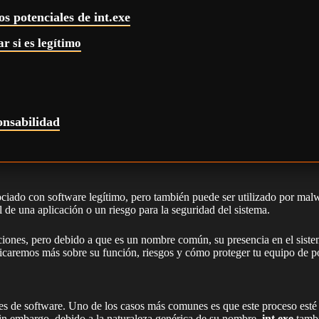
os potenciales de int.exe
r si es legítimo
onsabilidad
ociado con software legítimo, pero también puede ser utilizado por malw
 de una aplicación o un riesgo para la seguridad del sistema.
ciones, pero debido a que es un nombre común, su presencia en el siste
icaremos más sobre su función, riesgos y cómo proteger tu equipo de p
nes de software. Uno de los casos más comunes es que este proceso esté
. Sin embargo, debido a la naturaleza genérica de su nombre,
int.exe
tambi