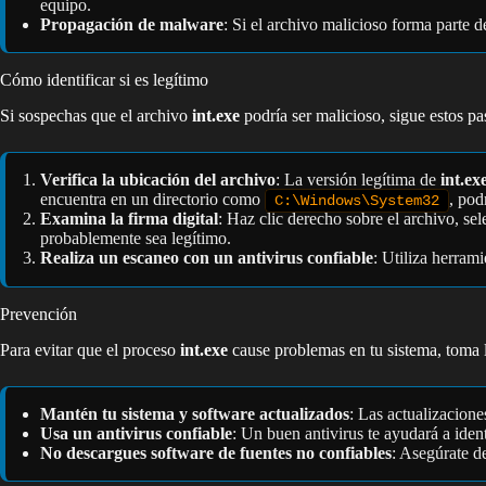
equipo.
Propagación de malware
: Si el archivo malicioso forma parte d
Cómo identificar si es legítimo
Si sospechas que el archivo
int.exe
podría ser malicioso, sigue estos pas
Verifica la ubicación del archivo
: La versión legítima de
int.ex
encuentra en un directorio como
, pod
C:\Windows\System32
Examina la firma digital
: Haz clic derecho sobre el archivo, se
probablemente sea legítimo.
Realiza un escaneo con un antivirus confiable
: Utiliza herra
Prevención
Para evitar que el proceso
int.exe
cause problemas en tu sistema, toma l
Mantén tu sistema y software actualizados
: Las actualizacion
Usa un antivirus confiable
: Un buen antivirus te ayudará a iden
No descargues software de fuentes no confiables
: Asegúrate d