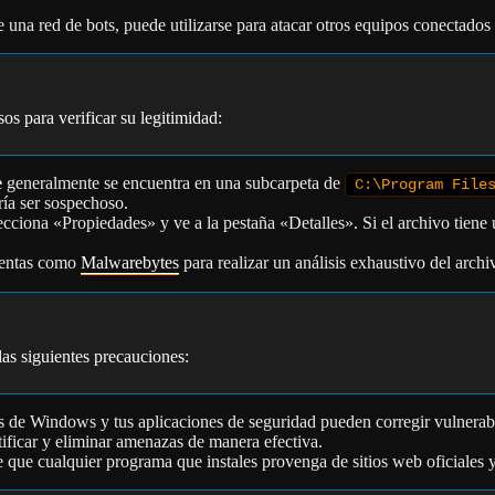
e una red de bots, puede utilizarse para atacar otros equipos conectados 
os para verificar su legitimidad:
e
generalmente se encuentra en una subcarpeta de
C:\Program File
ría ser sospechoso.
lecciona «Propiedades» y ve a la pestaña «Detalles». Si el archivo tien
mientas como
Malwarebytes
para realizar un análisis exhaustivo del arch
as siguientes precauciones:
es de Windows y tus aplicaciones de seguridad pueden corregir vulnerab
tificar y eliminar amenazas de manera efectiva.
e que cualquier programa que instales provenga de sitios web oficiales y