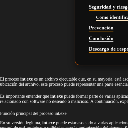
Seguridad y riesg
Cómo identifica
Prevención
Conclusión
Descargo de resp
El proceso
int.exe
es un archivo ejecutable que, en su mayoría, está as
ubicación del archivo, este proceso puede representar una parte esencial
Es importante entender que
int.exe
puede formar parte de varias aplica
relacionado con software no deseado o malicioso. A continuación, expl
Función principal del proceso int.exe
En su versión legítima,
int.exe
puede estar asociado a varias aplicacio
control de red, antivirus o utilidades para la optimización del sistema