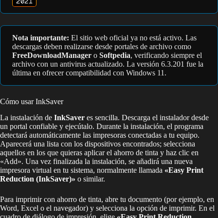
2021
Nota importante:
El sitio web oficial ya no está activo. Las
descargas deben realizarse desde portales de archivo como
FreeDownloadManager
o
Softpedia
, verificando siempre el
archivo con un antivirus actualizado. La versión 6.3.201 fue la
última en ofrecer compatibilidad con Windows 11.
Cómo usar InkSaver
La instalación de
InkSaver
es sencilla. Descarga el instalador desde
un portal confiable y ejecútalo. Durante la instalación, el programa
detectará automáticamente las impresoras conectadas a tu equipo.
Aparecerá una lista con los dispositivos encontrados; selecciona
aquellos en los que quieras aplicar el ahorro de tinta y haz clic en
«Add». Una vez finalizada la instalación, se añadirá una nueva
impresora virtual en tu sistema, normalmente llamada
«Easy Print
Reduction (InkSaver)»
o similar.
Para imprimir con ahorro de tinta, abre tu documento (por ejemplo, en
Word, Excel o el navegador) y selecciona la opción de imprimir. En el
cuadro de diálogo de impresión, elige
«Easy Print Reduction