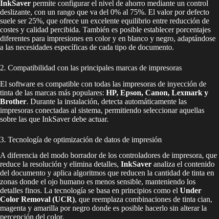
InkSaver
permite configurar el nivel de ahorro mediante un control
deslizante, con un rango que va del 0% al 75%. El valor por defecto
suele ser 25%, que ofrece un excelente equilibrio entre reducción de
costes y calidad percibida. También es posible establecer porcentajes
diferentes para impresiones en color y en blanco y negro, adaptándose
a las necesidades específicas de cada tipo de documento.
2. Compatibilidad con las principales marcas de impresoras
El software es compatible con todas las impresoras de inyección de
tinta de las marcas más populares:
HP, Epson, Canon, Lexmark y
Brother
. Durante la instalación, detecta automáticamente las
impresoras conectadas al sistema, permitiendo seleccionar aquellas
sobre las que InkSaver debe actuar.
3. Tecnología de optimización de datos de impresión
A diferencia del modo borrador de los controladores de impresora, que
reduce la resolución y elimina detalles,
InkSaver
analiza el contenido
del documento y aplica algoritmos que reducen la cantidad de tinta en
zonas donde el ojo humano es menos sensible, manteniendo los
detalles finos. La tecnología se basa en principios como el
Under
Color Removal (UCR)
, que reemplaza combinaciones de tinta cian,
magenta y amarilla por negro donde es posible hacerlo sin alterar la
percepción del color.