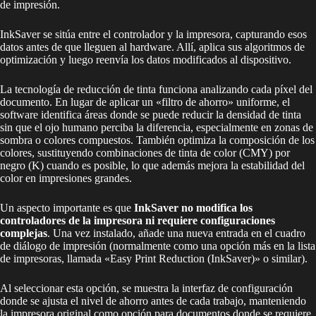
de impresión.
InkSaver se sitúa entre el controlador y la impresora, capturando esos
datos antes de que lleguen al hardware. Allí, aplica sus algoritmos de
optimización y luego reenvía los datos modificados al dispositivo.
La tecnología de reducción de tinta funciona analizando cada píxel del
documento. En lugar de aplicar un «filtro de ahorro» uniforme, el
software identifica áreas donde se puede reducir la densidad de tinta
sin que el ojo humano perciba la diferencia, especialmente en zonas de
sombra o colores compuestos. También optimiza la composición de los
colores, sustituyendo combinaciones de tinta de color (CMY) por
negro (K) cuando es posible, lo que además mejora la estabilidad del
color en impresiones grandes.
Un aspecto importante es que
InkSaver no modifica los
controladores de la impresora ni requiere configuraciones
complejas
. Una vez instalado, añade una nueva entrada en el cuadro
de diálogo de impresión (normalmente como una opción más en la lista
de impresoras, llamada «Easy Print Reduction (InkSaver)» o similar).
Al seleccionar esta opción, se muestra la interfaz de configuración
donde se ajusta el nivel de ahorro antes de cada trabajo, manteniendo
la impresora original como opción para documentos donde se requiere