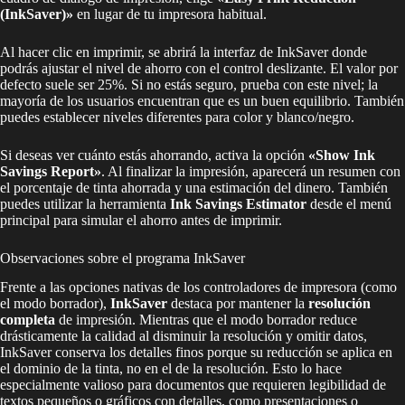
(InkSaver)»
en lugar de tu impresora habitual.
Al hacer clic en imprimir, se abrirá la interfaz de InkSaver donde
podrás ajustar el nivel de ahorro con el control deslizante. El valor por
defecto suele ser 25%. Si no estás seguro, prueba con este nivel; la
mayoría de los usuarios encuentran que es un buen equilibrio. También
puedes establecer niveles diferentes para color y blanco/negro.
Si deseas ver cuánto estás ahorrando, activa la opción
«Show Ink
Savings Report»
. Al finalizar la impresión, aparecerá un resumen con
el porcentaje de tinta ahorrada y una estimación del dinero. También
puedes utilizar la herramienta
Ink Savings Estimator
desde el menú
principal para simular el ahorro antes de imprimir.
Observaciones sobre el programa InkSaver
Frente a las opciones nativas de los controladores de impresora (como
el modo borrador),
InkSaver
destaca por mantener la
resolución
completa
de impresión. Mientras que el modo borrador reduce
drásticamente la calidad al disminuir la resolución y omitir datos,
InkSaver conserva los detalles finos porque su reducción se aplica en
el dominio de la tinta, no en el de la resolución. Esto lo hace
especialmente valioso para documentos que requieren legibilidad de
textos pequeños o gráficos con detalles, como presentaciones o