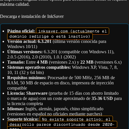
máxima calidad.
Descarga e instalación de InkSaver
Página oficial:
inksaver.com (actualmente el
dominio redirige o está inactivo)
Versión actual:
6.3.201
(última versión conocida para
Windows 10/11)
Últimas versiones:
6.3.201 (compatible con Windows 11),
2.0.5 (2016), 2.0 (2010), 1.0.1 (2002)
Tamaño:
Entre
4 MB
(versiones 2.x) y
22 MB
(versiones 6.x)
Sistemas operativos compatibles:
Windows XP, Vista, 7, 8,
10, 11 (32 y 64 bits)
Requisitos mínimos:
Procesador de 500 MHz, 256 MB de
RAM, 50 MB de espacio en disco, impresora de inyección
compatible
Licencia:
Shareware
(prueba de 15 días con ahorro limitado
o marca de agua) con un coste aproximado de
35-36 USD
para
la licencia completa
Idiomas:
Inglés, alemán, japonés, chino simplificado
(versiones en español no oficiales mediante parches)
Soporte técnico:
No existe soporte activo; el
desarrollo parece discontinuado desde 2020-