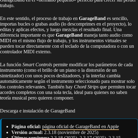
trabajo.
En este sentido, el proceso de trabajo en
GarageBand
es sencillo,
importas bucles o grabas audio (lo descomprimes en el proyecto), lo
editas y aplicas efectos, y luego mezclas el resultado final. Una
diferencia importante es que
GarageBand
maneja tanto audio como
MIDI en el mismo flujo de trabajo, y los instrumentos virtuales se
pueden tocar directamente con el teclado de la computadora o con un
controlador MIDI externo.
La función
Smart Controls
permite modificar los parámetros de cada
instrumento (como el brillo de un piano o la distorsión de un
sintetizador) con unos pocos deslizadores, y la interfaz cambia
automáticamente según el instrumento seleccionado para mostrar solo
los controles relevantes. También hay
Chord Strips
que permiten tocar
acordes completos con una sola tecla, ideal para quienes no saben
teoría musical pero quieren componer.
Descarga e instalación de GarageBand
Página oficial:
página oficial de GarageBand en Apple
Versión actual:
2.3.18 (noviembre de 2025)
Últimas versiones:
2.3.18 (2025), 2.3.17 (2025), 2.3.15