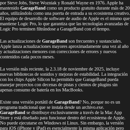
por Steve Jobs, Steve Wozniak y Ronald Wayne en 1976. Apple ha
mantenido
GarageBand
como un producto gratuito durante más de 20
años, utilizándolo como una puerta de entrada a su ecosistema creativo.
El equipo de desarrollo de software de audio de Apple es el mismo que
mantiene Logic Pro, lo que garantiza que las tecnologías avanzadas de
Logic Pro terminen filtrándose a GarageBand con el tiempo.
Las actualizaciones de
GarageBand
son frecuentes y sustanciales.
Apple lanza actualizaciones mayores aproximadamente una vez al año
y actualizaciones menores con correcciones de errores y nuevos
contenidos cada pocos meses.
La versión más reciente, la 2.3.18 de noviembre de 2025, incluye
nuevas bibliotecas de sonidos y mejoras de estabilidad. La integración
con los chips Apple Silicon ha permitido que GarageBand pueda
manejar proyectos con decenas de pistas y cientos de plugins sin
apenas consumo de batería en los MacBooks.
Existe una versión portátil de
GarageBand
? No, porque no es un
programa tradicional que se instala desde un archivo.exe.
GarageBand
se distribuye exclusivamente a través de la Mac App
Store y está diseñado para funcionar dentro del ecosistema de Apple.
No puede ejecutarse en Windows ni Linux. Sin embargo, la versión
para iOS (iPhone y iPad) es esencialmente la misma aplicación pero