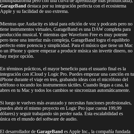
(multiplataforma pero con una curva de aprendizaje más pronunciada),
GarageBand
destaca por su integración perfecta con el ecosistema
Apple y su facilidad de uso extrema.
Mientras que Audacity es ideal para edición de voz y podcasts pero no
tiene instrumentos virtuales, GarageBand es una DAW completa para
producción musical. Y mientras que Waveform Free es muy potente
pero tiene una interfaz más compleja, GarageBand logra el equilibrio
perfecto entre potencia y simplicidad. Para el músico que tiene un Mac
o un iPhone y quiere empezar a producir música sin invertir dinero, no
hay mejor opción.
En términos prácticos, el mayor beneficio para el usuario final es la
integración con iCloud y Logic Pro. Puedes empezar una canción en tu
iPhone durante el viaje en tren, grabando ideas con el micrófono del
teléfono o tocando los instrumentos táctiles. Cuando llegas a casa, la
abres en tu Mac y todos los cambios se sincronizan automáticamente.
Si luego te vuelves más avanzado y necesitas funciones profesionales,
puedes abrir el mismo proyecto en Logic Pro (que cuesta 199,99
dólares) y seguir trabajando sin perder nada. Esta escalabilidad es
única en el mundo del software de audio.
El desarrollador de
GarageBand
es Apple Inc., la compañía fundada