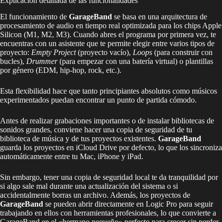
Explicación detallada de las funcionalidades
El funcionamiento de
GarageBand
se basa en una arquitectura de
procesamiento de audio en tiempo real optimizada para los chips Apple
Silicon (M1, M2, M3). Cuando abres el programa por primera vez, te
encuentras con un asistente que te permite elegir entre varios tipos de
proyecto:
Empty Project
(proyecto vacío),
Loops
(para construir con
bucles),
Drummer
(para empezar con una batería virtual) o plantillas
por género (EDM, hip-hop, rock, etc.).
Esta flexibilidad hace que tanto principiantes absolutos como músicos
experimentados puedan encontrar un punto de partida cómodo.
Antes de realizar grabaciones importantes o de instalar bibliotecas de
sonidos grandes, conviene hacer una copia de seguridad de tu
biblioteca de música y de tus proyectos existentes.
GarageBand
guarda los proyectos en iCloud Drive por defecto, lo que los sincroniza
automáticamente entre tu Mac, iPhone y iPad.
Sin embargo, tener una copia de seguridad local te da tranquilidad por
si algo sale mal durante una actualización del sistema o si
accidentalmente borras un archivo. Además, los proyectos de
GarageBand
se pueden abrir directamente en Logic Pro para seguir
trabajando en ellos con herramientas profesionales, lo que convierte a
GarageBand en el «hermano pequeño» perfecto para crecer sin perder