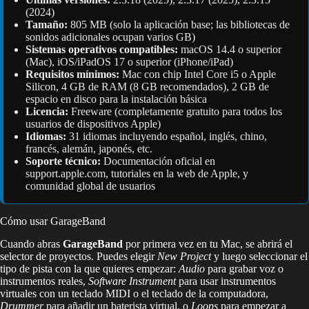
(2024)
Tamaño:
805 MB (solo la aplicación base; las bibliotecas de
sonidos adicionales ocupan varios GB)
Sistemas operativos compatibles:
macOS 14.4 o superior
(Mac), iOS/iPadOS 17 o superior (iPhone/iPad)
Requisitos mínimos:
Mac con chip Intel Core i5 o Apple
Silicon, 4 GB de RAM (8 GB recomendados), 2 GB de
espacio en disco para la instalación básica
Licencia:
Freeware (completamente gratuito para todos los
usuarios de dispositivos Apple)
Idiomas:
31 idiomas incluyendo español, inglés, chino,
francés, alemán, japonés, etc.
Soporte técnico:
Documentación oficial en
support.apple.com, tutoriales en la web de Apple, y
comunidad global de usuarios
Cómo usar GarageBand
Cuando abras
GarageBand
por primera vez en tu Mac, se abrirá el
selector de proyectos. Puedes elegir
New Project
y luego seleccionar el
tipo de pista con la que quieres empezar:
Audio
para grabar voz o
instrumentos reales,
Software Instrument
para usar instrumentos
virtuales con un teclado MIDI o el teclado de la computadora,
Drummer
para añadir un baterista virtual, o
Loops
para empezar a