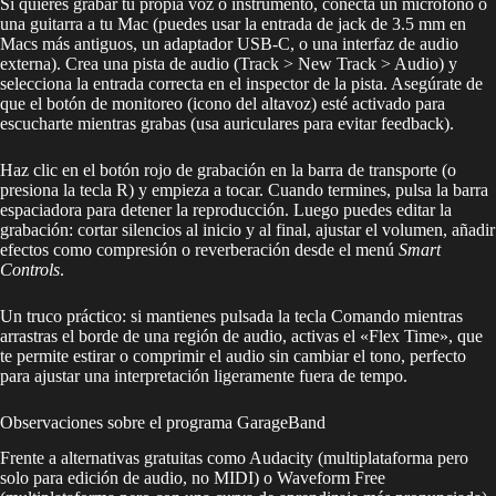
Si quieres grabar tu propia voz o instrumento, conecta un micrófono o
una guitarra a tu Mac (puedes usar la entrada de jack de 3.5 mm en
Macs más antiguos, un adaptador USB-C, o una interfaz de audio
externa). Crea una pista de audio (Track > New Track > Audio) y
selecciona la entrada correcta en el inspector de la pista. Asegúrate de
que el botón de monitoreo (icono del altavoz) esté activado para
escucharte mientras grabas (usa auriculares para evitar feedback).
Haz clic en el botón rojo de grabación en la barra de transporte (o
presiona la tecla R) y empieza a tocar. Cuando termines, pulsa la barra
espaciadora para detener la reproducción. Luego puedes editar la
grabación: cortar silencios al inicio y al final, ajustar el volumen, añadir
efectos como compresión o reverberación desde el menú
Smart
Controls
.
Un truco práctico: si mantienes pulsada la tecla Comando mientras
arrastras el borde de una región de audio, activas el «Flex Time», que
te permite estirar o comprimir el audio sin cambiar el tono, perfecto
para ajustar una interpretación ligeramente fuera de tempo.
Observaciones sobre el programa GarageBand
Frente a alternativas gratuitas como Audacity (multiplataforma pero
solo para edición de audio, no MIDI) o Waveform Free