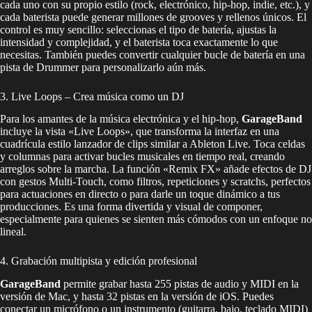
cada uno con su propio estilo (rock, electrónico, hip-hop, indie, etc.), y
cada baterista puede generar millones de grooves y rellenos únicos. El
control es muy sencillo: seleccionas el tipo de batería, ajustas la
intensidad y complejidad, y el baterista toca exactamente lo que
necesitas. También puedes convertir cualquier bucle de batería en una
pista de Drummer para personalizarlo aún más.
3. Live Loops – Crea música como un DJ
Para los amantes de la música electrónica y el hip-hop,
GarageBand
incluye la vista «Live Loops», que transforma la interfaz en una
cuadrícula estilo lanzador de clips similar a Ableton Live. Toca celdas
y columnas para activar bucles musicales en tiempo real, creando
arreglos sobre la marcha. La función «Remix FX» añade efectos de DJ
con gestos Multi-Touch, como filtros, repeticiones y scratchs, perfectos
para actuaciones en directo o para darle un toque dinámico a tus
producciones. Es una forma divertida y visual de componer,
especialmente para quienes se sienten más cómodos con un enfoque no
lineal.
4. Grabación multipista y edición profesional
GarageBand
permite grabar hasta 255 pistas de audio y MIDI en la
versión de Mac, y hasta 32 pistas en la versión de iOS. Puedes
conectar un micrófono o un instrumento (guitarra, bajo, teclado MIDI)