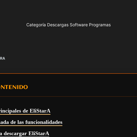
Categoría Descargas Software Programas
ARA
ONTENIDO
rincipales de EliStarA
lada de las funcionalidades
a descargar EliStarA