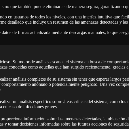
, sino que también puede eliminarlas de manera segura, garantizando que
o en usuarios de todos los niveles, con una interfaz intuitiva que faci
orme detallado que incluye un resumen de las amenazas detectadas y las
datos de firmas actualizada mediante descargas manuales, lo que asegu
licioso. Su motor de análisis escanea el sistema en busca de comportam
zas conocidas como aquellas que han surgido recientemente, gracias a 
ealizar análisis completos de su sistema sin tener que esperar largos per
er comportamiento anómalo o potencialmente peligroso. Una vez completad
a.
lizar un análisis específico sobre áreas críticas del sistema, como los 
a en caso de infecciones graves.
roporciona información sobre las amenazas detectadas, la ubicación de l
s y tomar decisiones informadas sobre las futuras acciones de segurida