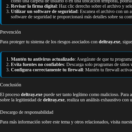
como una carpeta de usuario o en una ubicación temporal, podría 
Revisar la firma digital
: Haz clic derecho sobre el archivo y sel
Utilizar un software de seguridad
: Escanea el archivo con un a
software de seguridad te proporcionará más detalles sobre su co
Prevención
Para proteger tu sistema de los riesgos asociados con
deltray.exe
, sigu
Mantén tu antivirus actualizado
: Asegúrate de que tu programa 
Evita fuentes no confiables
: Descarga solo programas de sitios 
Configura correctamente tu firewall
: Mantén tu firewall activ
Conclusión
El proceso
deltray.exe
puede ser tanto legítimo como malicioso. Para a
sobre la legitimidad de
deltray.exe
, realiza un análisis exhaustivo con
Descargo de responsabilidad
Para más información sobre este tema y otros relacionados, visita nues