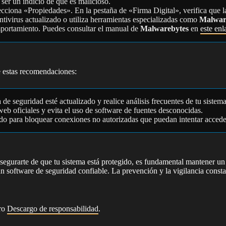
ser un indicio de que es malicioso.
ecciona «Propiedades». En la pestaña de «Firma Digital», verifica que la
ntivirus actualizado o utiliza herramientas especializadas como
Malwar
mportamiento. Puedes consultar el manual de
Malwarebytes
en
este enl
e estas recomendaciones:
de seguridad esté actualizado y realice análisis frecuentes de tu sistema
web oficiales y evita el uso de software de fuentes desconocidas.
ado para bloquear conexiones no autorizadas que puedan intentar acceder
segurarte de que tu sistema está protegido, es fundamental mantener un 
 un software de seguridad confiable. La prevención y la vigilancia const
tro
Descargo de responsabilidad
.