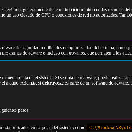
es legítimo, generalmente tiene un impacto mínimo en los recursos del s
como un uso elevado de CPU o conexiones de red no autorizadas. Tambié
ftware de seguridad o utilidades de optimización del sistema, como pro
n programas de adware o incluso con troyanos, que permiten a los atacan
 manera oculta en el sistema. Si se trata de malware, puede realizar ac
r el ataque. Además, si
deltray.exe
es parte de un software de adware, p
siguientes pasos:
en estar ubicados en carpetas del sistema, como
C:\Windows\Syste