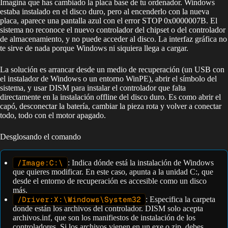
Imagina que has cambiado la placa base de tu ordenador. Windows
estaba instalado en el disco duro, pero al encenderlo con la nueva
placa, aparece una pantalla azul con el error STOP 0x0000007B. El
sistema no reconoce el nuevo controlador del chipset o del controlador
de almacenamiento, y no puede acceder al disco. La interfaz gráfica no
te sirve de nada porque Windows ni siquiera llega a cargar.
La solución es arrancar desde un medio de recuperación (un USB con
el instalador de Windows o un entorno WinPE), abrir el símbolo del
sistema, y usar DISM para instalar el controlador que falta
directamente en la instalación offline del disco duro. Es como abrir el
capó, desconectar la batería, cambiar la pieza rota y volver a conectar
todo, todo con el motor apagado.
Desglosando el comando
/Image:C:\
: Indica dónde está la instalación de Windows
que quieres modificar. En este caso, apunta a la unidad C:, que
desde el entorno de recuperación es accesible como un disco
más.
/Driver:X:\Windows\System32
: Especifica la carpeta
donde están los archivos del controlador. DISM solo acepta
archivos.inf, que son los manifiestos de instalación de los
controladores. Si los archivos vienen en un.exe o.zip, debes