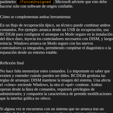
parámetro
/ForceUnsigned
. Microsoft advierte que esto debe
hacerse solo con software de origen confiable.
Cómo se complementan ambas herramientas
En un flujo de recuperación típico, un técnico puede combinar ambos
comandos. Por ejemplo: arranca desde un USB de recuperación, usa
BCDEdit para configurar el arranque en Modo seguro en la instalación
del disco duro, inyecta los controladores necesarios con DISM, y luego
reinicia. Windows arranca en Modo seguro con los nuevos
controladores ya integrados, permitiendo completar el diagnóstico o la
reparación desde un entorno estable.
Reflexión final
No hace falta memorizar estos comandos. Lo importante es saber que
existen y entender cuándo pueden ser útiles. BCDEdit gestiona las
reglas de arranque; DISM mantiene la imagen del sistema. Una afecta
el «cómo» enciende Windows, la otra el «qué» contiene. Ambas
operan desde la línea de comandos, requieren privilegios de
administrador, y comparten la característica de permitir modificaciones
que la interfaz gráfica no ofrece.
Si alguna vez te encuentras con un sistema que no arranca tras un