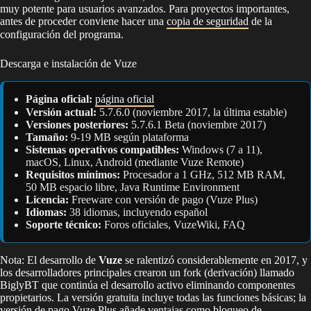
muy potente para usuarios avanzados. Para proyectos importantes,
antes de proceder conviene hacer una
copia de seguridad
de la
configuración del programa.
Descarga e instalación de Vuze
Página oficial:
página oficial
Versión actual:
5.7.6.0 (noviembre 2017, la última estable)
Versiones posteriores:
5.7.6.1 Beta (noviembre 2017)
Tamaño:
9-19 MB según plataforma
Sistemas operativos compatibles:
Windows (7 a 11),
macOS, Linux, Android (mediante Vuze Remote)
Requisitos mínimos:
Procesador a 1 GHz, 512 MB RAM,
50 MB espacio libre, Java Runtime Environment
Licencia:
Freeware con versión de pago (Vuze Plus)
Idiomas:
38 idiomas, incluyendo español
Soporte técnico:
Foros oficiales, VuzeWiki, FAQ
Nota: El desarrollo de
Vuze
se ralentizó considerablemente en 2017, y
los desarrolladores principales crearon un fork (derivación) llamado
BiglyBT que continúa el desarrollo activo eliminando componentes
propietarios. La versión gratuita incluye todas las funciones básicas; la
versión de pago Vuze Plus añade ventajas como bloqueo de