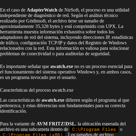
En el caso de
AdapterWatch
de NirSoft, el proceso es una utilidad
independiente de diagnóstico de red. Según el análisis técnico
realizado por Gridinsoft, el archivo tiene un tamaño de
aproximadamente 35,328 bytes y está comprimido con UPX. La
herramienta muestra información exhaustiva sobre todos los
adaptadores de red del sistema, incluyendo direcciones IP, estadísticas
de tráfico, configuración TCP/IP y datos del Registro de Windows
relacionados con la red. Esta información es valiosa para solucionar
problemas de conectividad o para auditorías de seguridad.
Es importante señalar que
awatch.exe
no es un proceso esencial para
el funcionamiento del sistema operativo Windows y, en ambos casos,
es un programa invocado por el usuario.
Características del proceso awatch.exe
Las características de
awatch.exe
difieren según el programa al que
pertenezca, y estas diferencias son fundamentales para su correcta
identificación.
Para la variante de
AVM FRITZ!DSL
, la ubicación esperada del
archivo es una subcarpeta dentro de
C:\Program Files
o
C:\Program Files (x86)
. Los tamaños de archivo