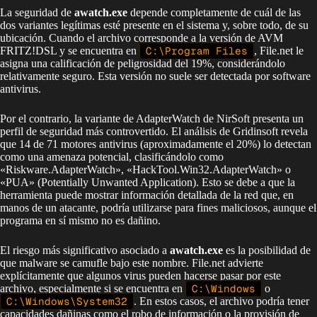
La seguridad de
awatch.exe
depende completamente de cuál de las
dos variantes legítimas esté presente en el sistema y, sobre todo, de su
ubicación. Cuando el archivo corresponde a la versión de AVM
FRITZ!DSL y se encuentra en
C:\Program Files
, File.net le
asigna una calificación de peligrosidad del 19%, considerándolo
relativamente seguro. Esta versión no suele ser detectada por software
antivirus.
Por el contrario, la variante de AdapterWatch de NirSoft presenta un
perfil de seguridad más controvertido. El análisis de Gridinsoft revela
que 14 de 71 motores antivirus (aproximadamente el 20%) lo detectan
como una amenaza potencial, clasificándolo como
«Riskware.AdapterWatch», «HackTool.Win32.AdapterWatch» o
«PUA» (Potentially Unwanted Application). Esto se debe a que la
herramienta puede mostrar información detallada de la red que, en
manos de un atacante, podría utilizarse para fines maliciosos, aunque el
programa en sí mismo no es dañino.
El riesgo más significativo asociado a
awatch.exe
es la posibilidad de
que malware se camufle bajo este nombre. File.net advierte
explícitamente que algunos virus pueden hacerse pasar por este
archivo, especialmente si se encuentra en
C:\Windows
o
C:\Windows\System32
. En estos casos, el archivo podría tener
capacidades dañinas como el robo de información o la provisión de