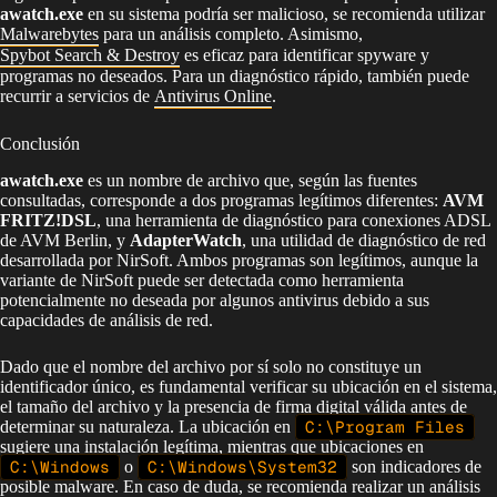
awatch.exe
en su sistema podría ser malicioso, se recomienda utilizar
Malwarebytes
para un análisis completo. Asimismo,
Spybot Search & Destroy
es eficaz para identificar spyware y
programas no deseados. Para un diagnóstico rápido, también puede
recurrir a servicios de
Antivirus Online
.
Conclusión
awatch.exe
es un nombre de archivo que, según las fuentes
consultadas, corresponde a dos programas legítimos diferentes:
AVM
FRITZ!DSL
, una herramienta de diagnóstico para conexiones ADSL
de AVM Berlin, y
AdapterWatch
, una utilidad de diagnóstico de red
desarrollada por NirSoft. Ambos programas son legítimos, aunque la
variante de NirSoft puede ser detectada como herramienta
potencialmente no deseada por algunos antivirus debido a sus
capacidades de análisis de red.
Dado que el nombre del archivo por sí solo no constituye un
identificador único, es fundamental verificar su ubicación en el sistema,
el tamaño del archivo y la presencia de firma digital válida antes de
determinar su naturaleza. La ubicación en
C:\Program Files
sugiere una instalación legítima, mientras que ubicaciones en
C:\Windows
o
C:\Windows\System32
son indicadores de
posible malware. En caso de duda, se recomienda realizar un análisis