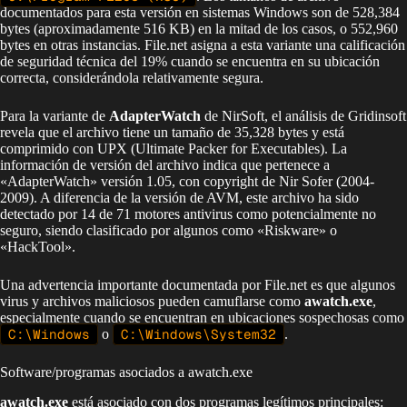
documentados para esta versión en sistemas Windows son de 528,384
bytes (aproximadamente 516 KB) en la mitad de los casos, o 552,960
bytes en otras instancias. File.net asigna a esta variante una calificación
de seguridad técnica del 19% cuando se encuentra en su ubicación
correcta, considerándola relativamente segura.
Para la variante de
AdapterWatch
de NirSoft, el análisis de Gridinsoft
revela que el archivo tiene un tamaño de 35,328 bytes y está
comprimido con UPX (Ultimate Packer for Executables). La
información de versión del archivo indica que pertenece a
«AdapterWatch» versión 1.05, con copyright de Nir Sofer (2004-
2009). A diferencia de la versión de AVM, este archivo ha sido
detectado por 14 de 71 motores antivirus como potencialmente no
seguro, siendo clasificado por algunos como «Riskware» o
«HackTool».
Una advertencia importante documentada por File.net es que algunos
virus y archivos maliciosos pueden camuflarse como
awatch.exe
,
especialmente cuando se encuentran en ubicaciones sospechosas como
C:\Windows
o
C:\Windows\System32
.
Software/programas asociados a awatch.exe
awatch.exe
está asociado con dos programas legítimos principales: